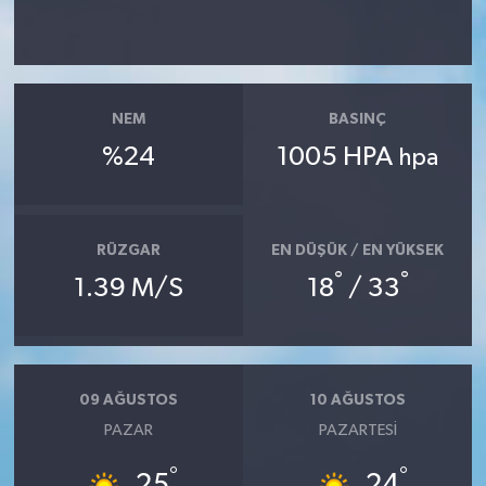
NEM
BASINÇ
%24
1005 HPA
hpa
RÜZGAR
EN DÜŞÜK / EN YÜKSEK
°
°
1.39 M/S
18
/ 33
09 AĞUSTOS
10 AĞUSTOS
PAZAR
PAZARTESI
°
°
25
24