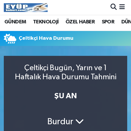
GÜNDEM
TEKNOLOJİ
ÖZEL HABER
SPOR
DÜ
Çeltikçi Hava Durumu
Çeltikçi Bugün, Yarın ve 1
Haftalık Hava Durumu Tahmini
ŞU AN
Burdur