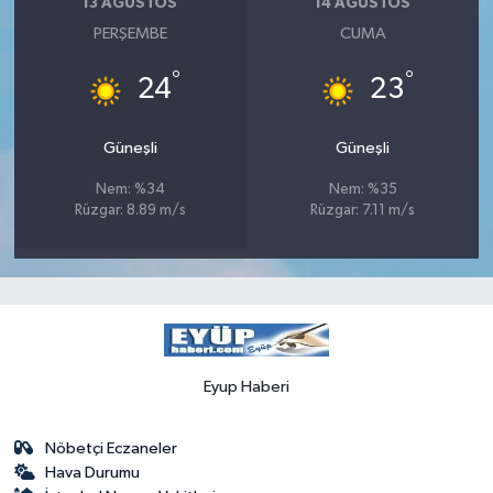
13 AĞUSTOS
14 AĞUSTOS
PERŞEMBE
CUMA
°
°
24
23
Güneşli
Güneşli
Nem: %34
Nem: %35
Rüzgar: 8.89 m/s
Rüzgar: 7.11 m/s
Eyup Haberi
Nöbetçi Eczaneler
Hava Durumu