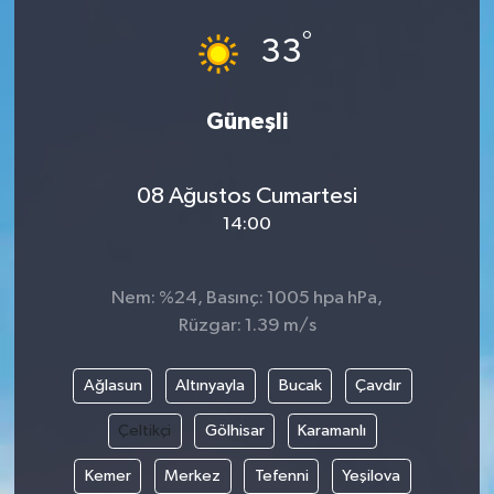
°
33
Güneşli
08 Ağustos Cumartesi
14:00
Nem: %24, Basınç: 1005 hpa hPa,
Rüzgar: 1.39 m/s
Ağlasun
Altınyayla
Bucak
Çavdır
Çeltikçi
Gölhisar
Karamanlı
Kemer
Merkez
Tefenni
Yeşilova