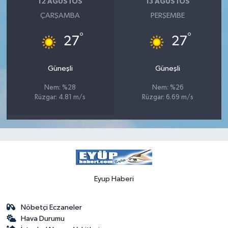
12 AĞUSTOS
13 AĞUSTOS
ÇARŞAMBA
PERŞEMBE
°
°
27
27
Güneşli
Güneşli
Nem: %28
Nem: %26
Rüzgar: 4.81 m/s
Rüzgar: 6.69 m/s
Eyup Haberi
Nöbetçi Eczaneler
Hava Durumu