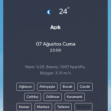
°
24
Açık
07 Ağustos Cuma
23:00
Nem: %25, Basınç: 1007 hpa hPa,
Rüzgar: 3.31 m/s
Ağlasun
Altınyayla
Bucak
Çavdır
Çeltikçi
Gölhisar
Karamanlı
Kemer
Merkez
Tefenni
Yeşilova