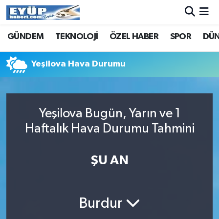
GÜNDEM
TEKNOLOJİ
ÖZEL HABER
SPOR
DÜ
Yeşilova Hava Durumu
Yeşilova Bugün, Yarın ve 1
Haftalık Hava Durumu Tahmini
ŞU AN
Burdur