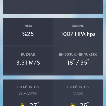
NEM
BASINÇ
%25
1007 HPA
hpa
RÜZGAR
EN DÜŞÜK / EN YÜKSEK
°
°
3.31 M/S
18
/ 35
08 AĞUSTOS
09 AĞUSTOS
CUMARTESI
PAZAR
°
°
27
26