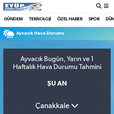
GÜNDEM
TEKNOLOJİ
ÖZEL HABER
SPOR
DÜ
Ayvacık Hava Durumu
Ayvacık Bugün, Yarın ve 1
Haftalık Hava Durumu Tahmini
ŞU AN
Çanakkale