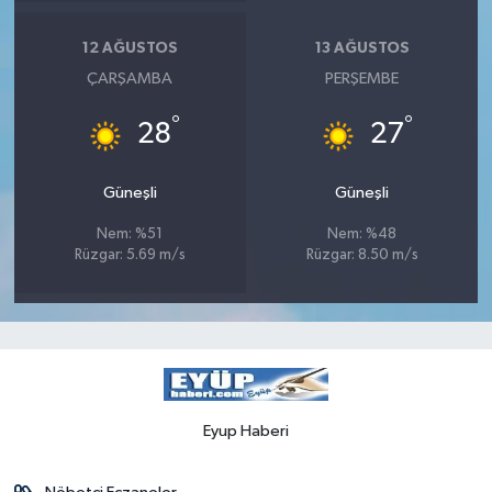
12 AĞUSTOS
13 AĞUSTOS
ÇARŞAMBA
PERŞEMBE
°
°
28
27
Güneşli
Güneşli
Nem: %51
Nem: %48
Rüzgar: 5.69 m/s
Rüzgar: 8.50 m/s
Eyup Haberi