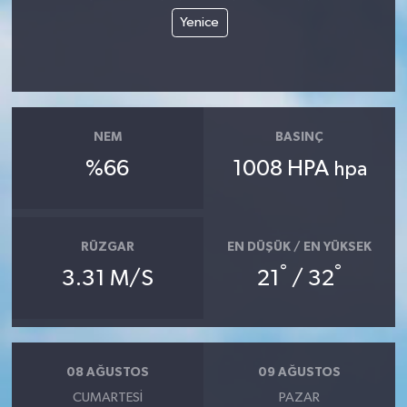
Yenice
NEM
BASINÇ
%66
1008 HPA
hpa
RÜZGAR
EN DÜŞÜK / EN YÜKSEK
°
°
3.31 M/S
21
/ 32
08 AĞUSTOS
09 AĞUSTOS
CUMARTESI
PAZAR