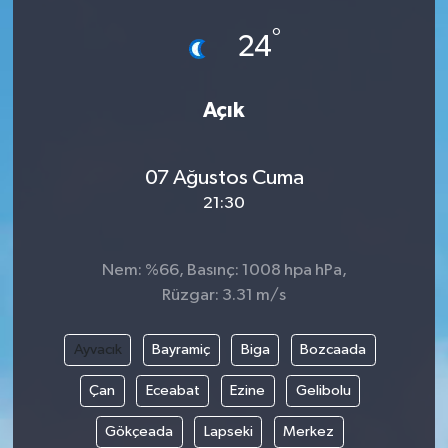
°
24
Açık
07 Ağustos Cuma
21:30
Nem: %66, Basınç: 1008 hpa hPa,
Rüzgar: 3.31 m/s
Ayvacık
Bayramiç
Biga
Bozcaada
Çan
Eceabat
Ezine
Gelibolu
Gökçeada
Lapseki
Merkez