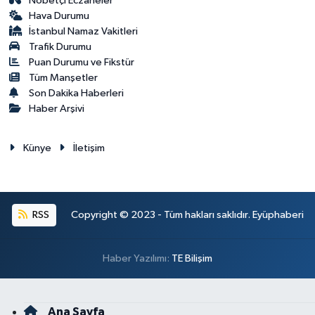
Nöbetçi Eczaneler
Hava Durumu
İstanbul Namaz Vakitleri
Trafik Durumu
Puan Durumu ve Fikstür
Tüm Manşetler
Son Dakika Haberleri
Haber Arşivi
Künye
İletişim
RSS
Copyright © 2023 - Tüm hakları saklıdır. Eyüphaberi
Haber Yazılımı:
TE Bilişim
Ana Sayfa