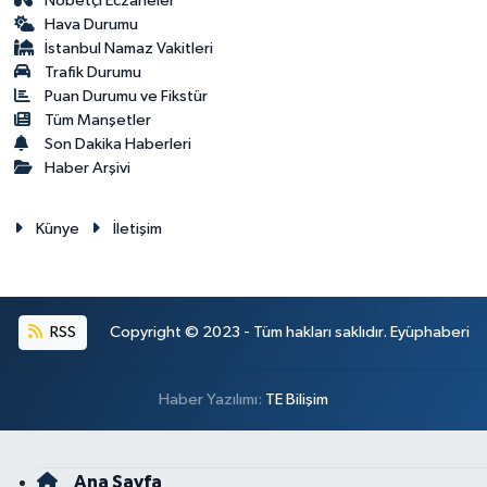
Nöbetçi Eczaneler
Hava Durumu
İstanbul Namaz Vakitleri
Trafik Durumu
Puan Durumu ve Fikstür
Tüm Manşetler
Son Dakika Haberleri
Haber Arşivi
Künye
İletişim
RSS
Copyright © 2023 - Tüm hakları saklıdır. Eyüphaberi
Haber Yazılımı:
TE Bilişim
Ana Sayfa