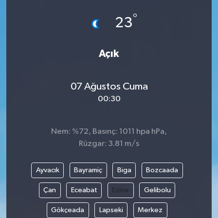
°
23
Açık
07 Ağustos Cuma
00:30
Nem: %72, Basınç: 1011 hpa hPa,
Rüzgar: 3.81 m/s
Ayvacık
Bayramiç
Biga
Bozcaada
Çan
Eceabat
Ezine
Gelibolu
Gökçeada
Lapseki
Merkez