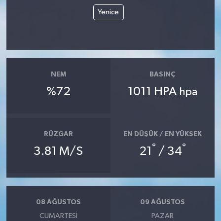
Yenice
NEM
BASINÇ
%72
1011 HPA
hpa
RÜZGAR
EN DÜŞÜK / EN YÜKSEK
°
°
3.81 M/S
21
/ 34
08 AĞUSTOS
09 AĞUSTOS
CUMARTESI
PAZAR