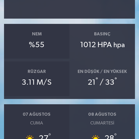
NEM
BASINÇ
%55
1012 HPA
hpa
RÜZGAR
EN DÜŞÜK / EN YÜKSEK
°
°
3.11 M/S
21
/ 33
07 AĞUSTOS
08 AĞUSTOS
CUMA
CUMARTESI
°
°
27
28