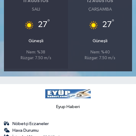
11 AĞUSTOS
12 AĞUSTOS
SALI
ÇARŞAMBA
°
°
27
27
Güneşli
Güneşli
Nem: %38
Nem: %40
Rüzgar: 7.50 m/s
Rüzgar: 7.50 m/s
Eyup Haberi
Nöbetçi Eczaneler
Hava Durumu