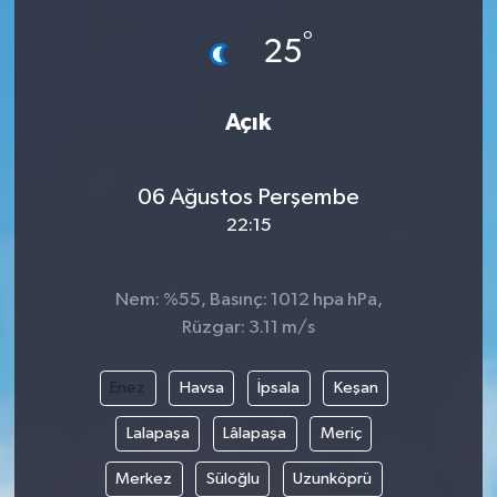
°
25
Açık
06 Ağustos Perşembe
22:15
Nem: %55, Basınç: 1012 hpa hPa,
Rüzgar: 3.11 m/s
Enez
Havsa
İpsala
Keşan
Lalapaşa
Lâlapaşa
Meriç
Merkez
Süloğlu
Uzunköprü