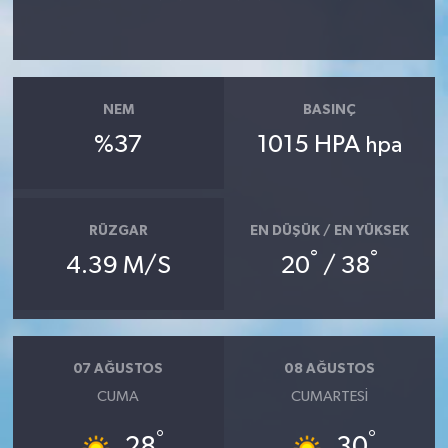
NEM
BASINÇ
%37
1015 HPA
hpa
RÜZGAR
EN DÜŞÜK / EN YÜKSEK
°
°
4.39 M/S
20
/ 38
07 AĞUSTOS
08 AĞUSTOS
CUMA
CUMARTESI
°
°
28
30