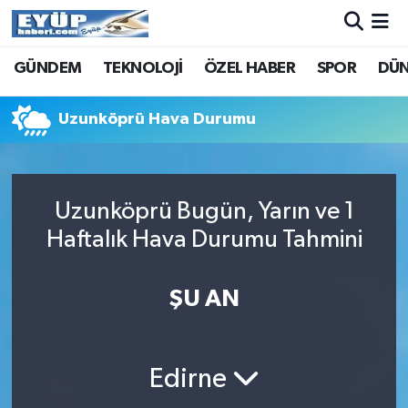
GÜNDEM
TEKNOLOJİ
ÖZEL HABER
SPOR
DÜ
Uzunköprü Hava Durumu
Uzunköprü Bugün, Yarın ve 1
Haftalık Hava Durumu Tahmini
ŞU AN
Edirne