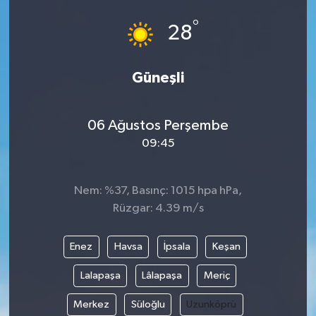
°
28
Güneşli
06 Ağustos Perşembe
09:45
Nem: %37, Basınç: 1015 hpa hPa,
Rüzgar: 4.39 m/s
Enez
Havsa
İpsala
Keşan
Lalapaşa
Lâlapaşa
Meriç
Merkez
Süloğlu
Uzunköprü