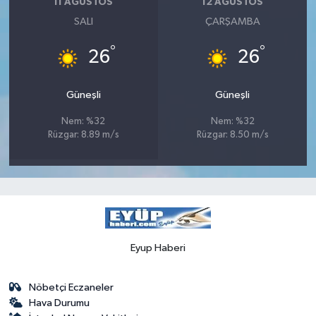
11 AĞUSTOS
12 AĞUSTOS
SALI
ÇARŞAMBA
°
°
26
26
Güneşli
Güneşli
Nem: %32
Nem: %32
Rüzgar: 8.89 m/s
Rüzgar: 8.50 m/s
Eyup Haberi
Nöbetçi Eczaneler
Hava Durumu