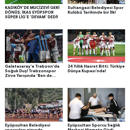
KADIKÖY'DE MUCİZEVİ GERİ
Sultangazi Belediyesi Spor
DÖNÜŞ: İKAS EYÜPSPOR
Kulübü Tarihinde bir İlk!
SÜPER LİG’E ‘DEVAM’ DEDİ!
Galatasaray’a Trabzon’da
24 Yıllık Hasret Bitti: Türkiye
Soğuk Duş! Trabzonspor
Dünya Kupası’nda!
Zirve Yarışında ‘Ben de
Varım’ Dedi
Eyüpsultan Belediyesi
Eyüpsultan Sporcu Sağlık
sporcuları zirvede
Merkezi Hizmete Girdi