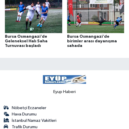
Bursa Osmangazi’de
Bursa Osmangazi’de
Geleneksel Halı Saha
birimler arası dayanışma
Turnuvası başladı
sahada
Eyup Haberi
Nöbetçi Eczaneler
Hava Durumu
İstanbul Namaz Vakitleri
Trafik Durumu