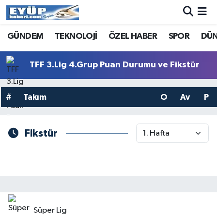
GÜNDEM
TEKNOLOJİ
ÖZEL HABER
SPOR
DÜ
TFF 3.Lig 4.Grup Puan Durumu ve Fikstür
#
Takım
O
Av
P
Fikstür
Süper Lig