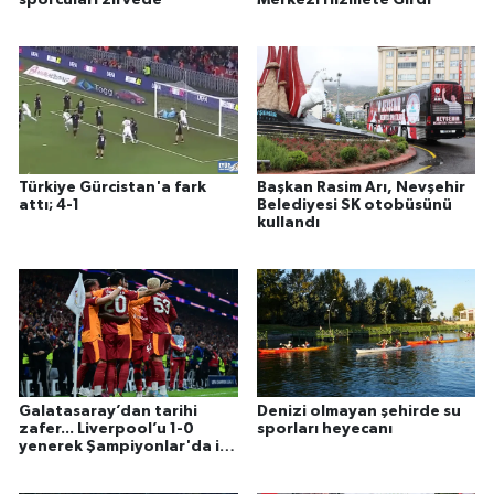
Türkiye Gürcistan'a fark
Başkan Rasim Arı, Nevşehir
attı; 4-1
Belediyesi SK otobüsünü
kullandı
Galatasaray’dan tarihi
Denizi olmayan şehirde su
zafer... Liverpool’u 1-0
sporları heyecanı
yenerek Şampiyonlar'da ilk
3 puanı aldı