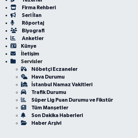
Firma Rehberi
Seri İlan
Röportaj
Biyografi
Anketler
Künye
İletişim
Servisler
Nöbetçi Eczaneler
Hava Durumu
İstanbul Namaz Vakitleri
Trafik Durumu
Süper Lig Puan Durumu ve Fikstür
Tüm Manşetler
Son Dakika Haberleri
Haber Arşivi