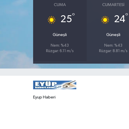
CUMA
CUMARTESI
°
°
25
24
Güneşli
Güneşli
Nem: %43
Nem: %43
Rüzgar: 6.11 m/s
Rüzgar: 8.81 m/s
Eyup Haberi