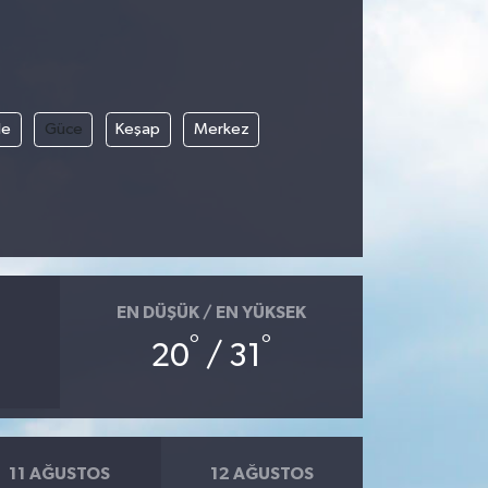
le
Güce
Keşap
Merkez
EN DÜŞÜK / EN YÜKSEK
°
°
20
/ 31
11 AĞUSTOS
12 AĞUSTOS