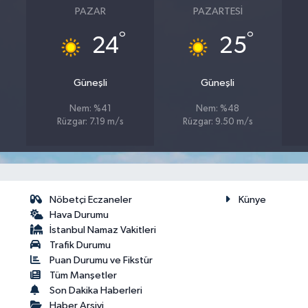
PAZAR
PAZARTESI
°
°
24
25
Güneşli
Güneşli
Nem: %41
Nem: %48
Rüzgar: 7.19 m/s
Rüzgar: 9.50 m/s
Nöbetçi Eczaneler
Künye
Hava Durumu
İstanbul Namaz Vakitleri
Trafik Durumu
Puan Durumu ve Fikstür
Tüm Manşetler
Son Dakika Haberleri
Haber Arşivi