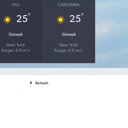
SALI
ÇARŞAMBA
°
°
25
25
Güneşli
Güneşli
Nem: %44
Nem: %40
Rüzgar: 4.19 m/s
Rüzgar: 4.31 m/s
İletişim