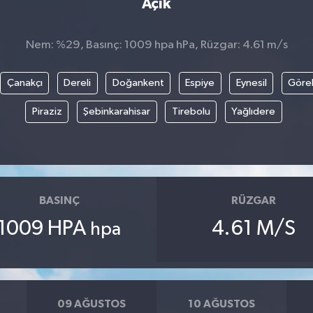
Açık
Nem: %29, Basınç: 1009 hpa hPa, Rüzgar: 4.61 m/s
Çanakçı
Dereli
Doğankent
Espiye
Eynesil
Göre
Piraziz
Şebinkarahisar
Tirebolu
Yağlıdere
BASINÇ
RÜZGAR
1009 HPA
4.61 M/S
hpa
09 AĞUSTOS
10 AĞUSTOS