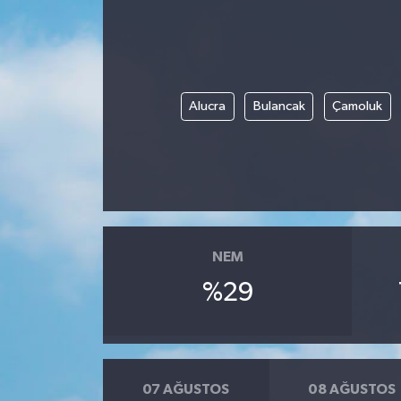
Alucra
Bulancak
Çamoluk
NEM
%29
07 AĞUSTOS
08 AĞUSTOS