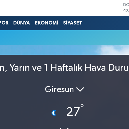
DO
47
EU
55
POR
DÜNYA
EKONOMİ
SİYASET
ST
64
GR
65
Bİ
13
BI
, Yarın ve 1 Haftalık Hava Dur
64
Giresun
°
27