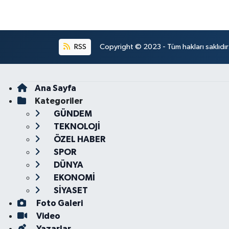
RSS
Copyright © 2023 - Tüm hakları saklıdı
Ana Sayfa
Kategoriler
GÜNDEM
TEKNOLOJİ
ÖZEL HABER
SPOR
DÜNYA
EKONOMİ
SİYASET
Foto Galeri
Video
Yazarlar