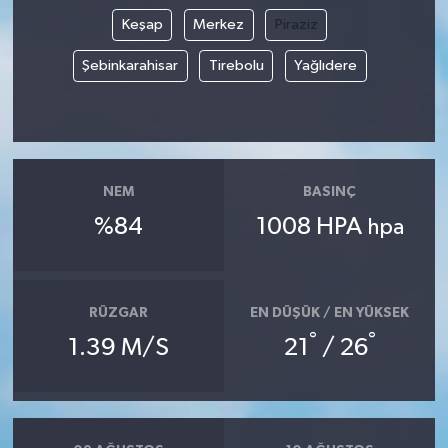
Keşap
Merkez
Piraziz
Şebinkarahisar
Tirebolu
Yağlıdere
NEM
BASINÇ
%84
1008 HPA
hpa
RÜZGAR
EN DÜŞÜK / EN YÜKSEK
°
°
1.39 M/S
21
/ 26