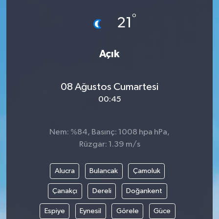
°
21
Açık
08 Ağustos Cumartesi
00:45
Nem: %84, Basınç: 1008 hpa hPa,
Rüzgar: 1.39 m/s
Alucra
Bulancak
Çamoluk
Çanakçı
Dereli
Doğankent
Espiye
Eynesil
Görele
Güce