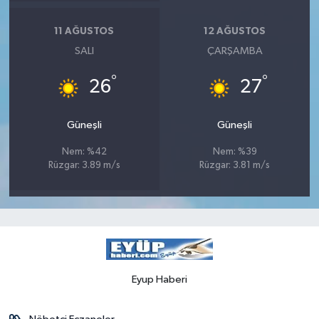
11 AĞUSTOS
12 AĞUSTOS
SALI
ÇARŞAMBA
°
°
26
27
Güneşli
Güneşli
Nem: %42
Nem: %39
Rüzgar: 3.89 m/s
Rüzgar: 3.81 m/s
Eyup Haberi