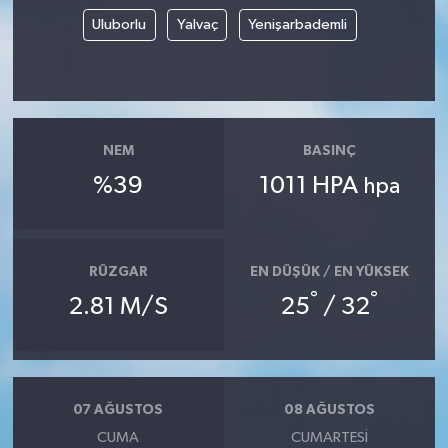
Uluborlu
Yalvaç
Yenişarbademli
NEM
BASINÇ
%39
1011 HPA
hpa
RÜZGAR
EN DÜŞÜK / EN YÜKSEK
°
°
2.81 M/S
25
/ 32
07 AĞUSTOS
08 AĞUSTOS
CUMA
CUMARTESI