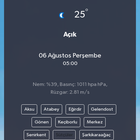
°
25
Açık
06 Ağustos Perşembe
05:00
Nem: %39, Basınç: 1011 hpa hPa,
Rüzgar: 2.81 m/s
Aksu
Atabey
Eğirdir
Gelendost
Gönen
Keçiborlu
Merkez
Senirkent
Sütçüler
Şarkikaraağaç