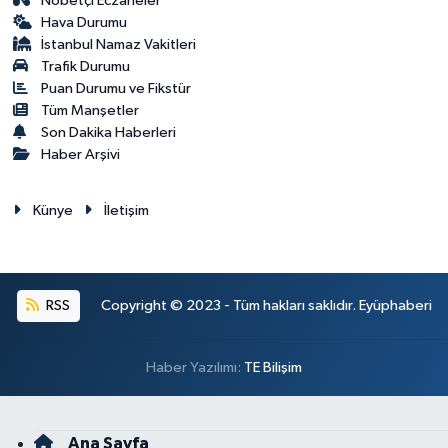
Nöbetçi Eczaneler
Hava Durumu
İstanbul Namaz Vakitleri
Trafik Durumu
Puan Durumu ve Fikstür
Tüm Manşetler
Son Dakika Haberleri
Haber Arşivi
Künye
İletişim
RSS
Copyright © 2023 - Tüm hakları saklıdır. Eyüphaberi
Haber Yazılımı:
TE Bilişim
Ana Sayfa