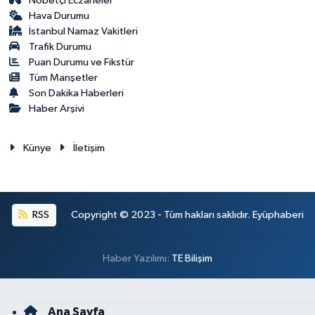
Nöbetçi Eczaneler
Hava Durumu
İstanbul Namaz Vakitleri
Trafik Durumu
Puan Durumu ve Fikstür
Tüm Manşetler
Son Dakika Haberleri
Haber Arşivi
Künye
İletişim
RSS
Copyright © 2023 - Tüm hakları saklıdır. Eyüphaberi
Haber Yazılımı:
TE Bilişim
Ana Sayfa