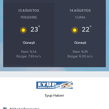
13 AĞUSTOS
14 AĞUSTOS
PERŞEMBE
CUMA
°
°
23
22
Güneşli
Güneşli
Nem: %34
Nem: %39
Rüzgar: 7.69 m/s
Rüzgar: 6.00 m/s
Eyup Haberi