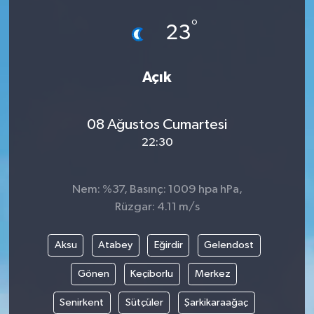
°
23
Açık
08 Ağustos Cumartesi
22:30
Nem: %37, Basınç: 1009 hpa hPa,
Rüzgar: 4.11 m/s
Aksu
Atabey
Eğirdir
Gelendost
Gönen
Keçiborlu
Merkez
Senirkent
Sütçüler
Şarkikaraağaç