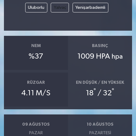
Uluborlu
Yalvaç
Yenişarbademli
NEM
BASINÇ
%37
1009 HPA
hpa
RÜZGAR
EN DÜŞÜK / EN YÜKSEK
°
°
4.11 M/S
18
/ 32
09 AĞUSTOS
10 AĞUSTOS
PAZAR
PAZARTESI