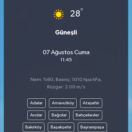
°
28
Güneşli
07 Ağustos Cuma
11:45
Nem: %60, Basınç: 1010 hpa hPa,
Rüzgar: 2.00 m/s
Adalar
Arnavutköy
Ataşehir
Avcılar
Bağcılar
Bahçelievler
Bakırköy
Başakşehir
Bayrampaşa