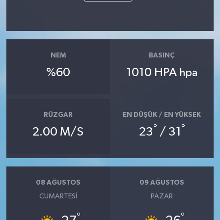
NEM
BASINÇ
%60
1010 HPA
hpa
RÜZGAR
EN DÜŞÜK / EN YÜKSEK
°
°
2.00 M/S
23
/ 31
08 AĞUSTOS
09 AĞUSTOS
CUMARTESI
PAZAR
°
°