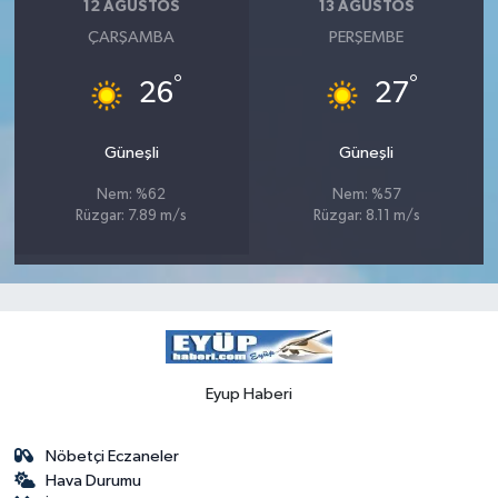
12 AĞUSTOS
13 AĞUSTOS
ÇARŞAMBA
PERŞEMBE
°
°
26
27
Güneşli
Güneşli
Nem: %62
Nem: %57
Rüzgar: 7.89 m/s
Rüzgar: 8.11 m/s
Eyup Haberi
Nöbetçi Eczaneler
Hava Durumu