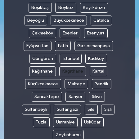
Beşiktaş
Beykoz
Beylikdüzü
Beyoğlu
Büyükçekmece
Çatalca
Çekmeköy
Esenler
Esenyurt
Eyüpsultan
Fatih
Gaziosmanpaşa
Güngören
Istanbul
Kadıköy
Kağıthane
Kâğıthane
Kartal
Küçükçekmece
Maltepe
Pendik
Sancaktepe
Sarıyer
Silivri
Sultanbeyli
Sultangazi
Şile
Şişli
Tuzla
Ümraniye
Üsküdar
Zeytinburnu