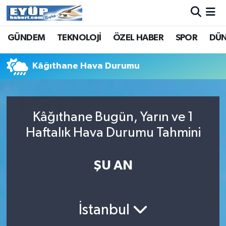
GÜNDEM
TEKNOLOJİ
ÖZEL HABER
SPOR
DÜ
Kâğıthane Hava Durumu
Kâğıthane Bugün, Yarın ve 1
Haftalık Hava Durumu Tahmini
ŞU AN
İstanbul