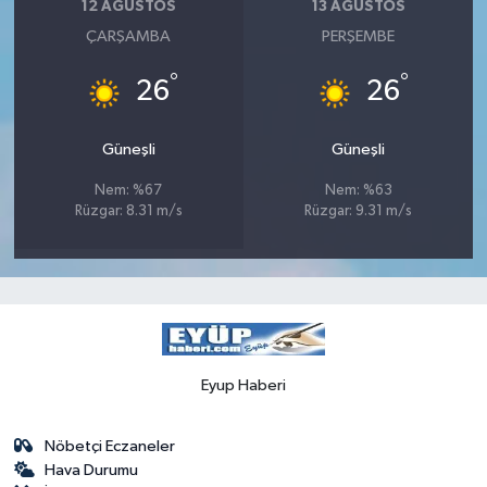
12 AĞUSTOS
13 AĞUSTOS
ÇARŞAMBA
PERŞEMBE
°
°
26
26
Güneşli
Güneşli
Nem: %67
Nem: %63
Rüzgar: 8.31 m/s
Rüzgar: 9.31 m/s
Eyup Haberi
Nöbetçi Eczaneler
Hava Durumu