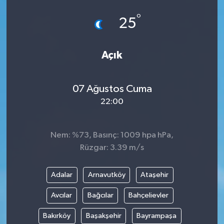
°
25
Açık
07 Ağustos Cuma
22:00
Nem: %73, Basınç: 1009 hpa hPa,
Rüzgar: 3.39 m/s
Adalar
Arnavutköy
Ataşehir
Avcılar
Bağcılar
Bahçelievler
Bakırköy
Başakşehir
Bayrampaşa