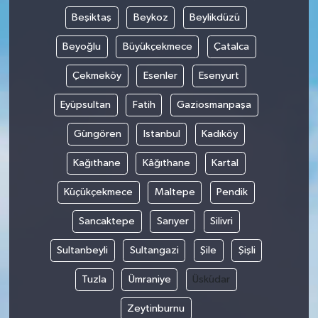
Beşiktaş
Beykoz
Beylikdüzü
Beyoğlu
Büyükçekmece
Çatalca
Çekmeköy
Esenler
Esenyurt
Eyüpsultan
Fatih
Gaziosmanpaşa
Güngören
Istanbul
Kadıköy
Kağıthane
Kâğıthane
Kartal
Küçükçekmece
Maltepe
Pendik
Sancaktepe
Sarıyer
Silivri
Sultanbeyli
Sultangazi
Şile
Şişli
Tuzla
Ümraniye
Üsküdar
Zeytinburnu