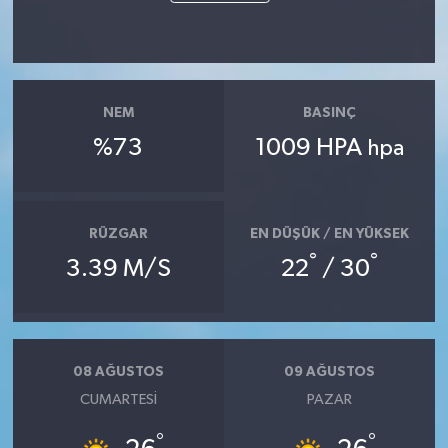
NEM
BASINÇ
%73
1009 HPA
hpa
RÜZGAR
EN DÜŞÜK / EN YÜKSEK
°
°
3.39 M/S
22
/ 30
08 AĞUSTOS
09 AĞUSTOS
CUMARTESI
PAZAR
°
°