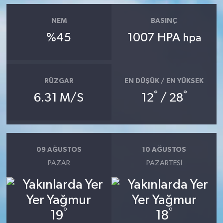
NEM
BASINÇ
%45
1007 HPA
hpa
RÜZGAR
EN DÜŞÜK / EN YÜKSEK
°
°
6.31 M/S
12
/ 28
09 AĞUSTOS
10 AĞUSTOS
PAZAR
PAZARTESI
°
°
19
18