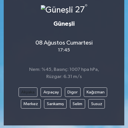
°
27
Güneşli
08 Ağustos Cumartesi
17:45
Nem: %45, Basınç: 1007 hpa hPa,
Rüzgar: 6.31 m/s
Akyaka
Arpaçay
Digor
Kağızman
Merkez
Sarıkamış
Selim
Susuz