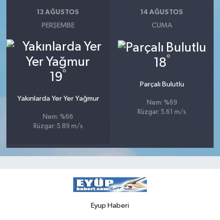
13 AĞUSTOS
14 AĞUSTOS
PERŞEMBE
CUMA
°
18
°
19
Parçalı Bulutlu
Yakınlarda Yer Yer Yağmur
Nem: %69
Rüzgar: 5.61 m/s
Nem: %66
Rüzgar: 5.89 m/s
Eyup Haberi