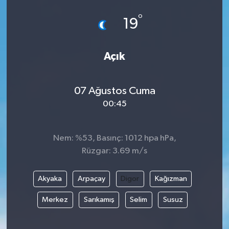
°
19
Açık
07 Ağustos Cuma
00:45
Nem: %53, Basınç: 1012 hpa hPa,
Rüzgar: 3.69 m/s
Akyaka
Arpaçay
Digor
Kağızman
Merkez
Sarıkamış
Selim
Susuz