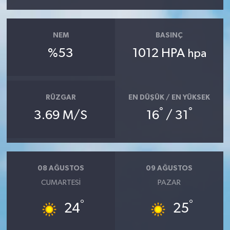
NEM
BASINÇ
%53
1012 HPA
hpa
RÜZGAR
EN DÜŞÜK / EN YÜKSEK
°
°
3.69 M/S
16
/ 31
08 AĞUSTOS
09 AĞUSTOS
CUMARTESI
PAZAR
°
°
24
25