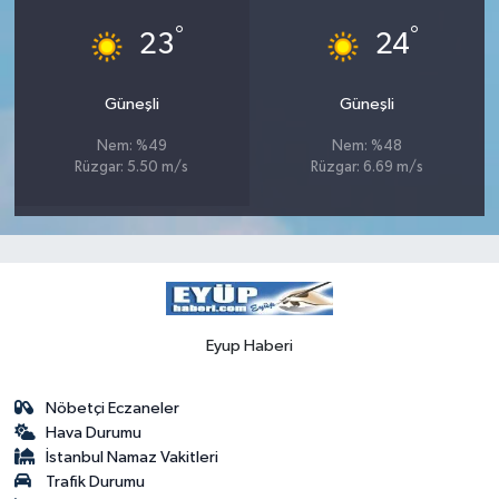
°
°
23
24
Güneşli
Güneşli
Nem: %49
Nem: %48
Rüzgar: 5.50 m/s
Rüzgar: 6.69 m/s
Eyup Haberi
Nöbetçi Eczaneler
Hava Durumu
İstanbul Namaz Vakitleri
Trafik Durumu