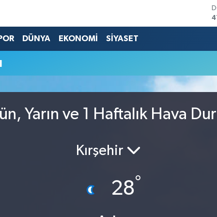
D
4
E
5
POR
DÜNYA
EKONOMİ
SİYASET
S
6
u
G
6
B
1
B
n, Yarın ve 1 Haftalık Hava D
6
Kırşehir
°
28