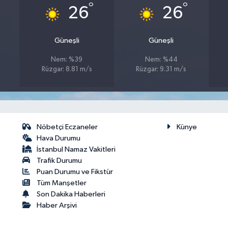
°
°
26
26
Güneşli
Güneşli
Nem: %39
Nem: %44
Rüzgar: 8.81 m/s
Rüzgar: 9.31 m/s
Nöbetçi Eczaneler
Künye
Hava Durumu
İstanbul Namaz Vakitleri
Trafik Durumu
Puan Durumu ve Fikstür
Tüm Manşetler
Son Dakika Haberleri
Haber Arşivi