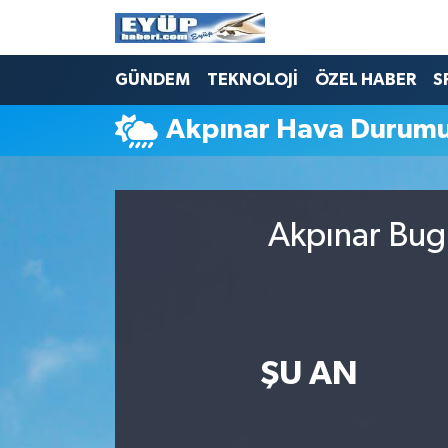
GÜNDEM
TEKNOLOJİ
ÖZEL HABER
S
Akpınar Hava Durum
Akpınar Bugü
ŞU AN