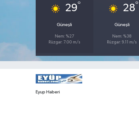
°
°
29
28
Güneşli
Güneşli
Nem: %27
Nem: %38
Rüzgar: 7.00 m/s
Rüzgar: 9.11 m/s
Eyup Haberi