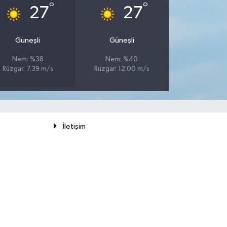
°
°
27
27
Güneşli
Güneşli
Nem: %38
Nem: %40
Rüzgar: 7.39 m/s
Rüzgar: 12.00 m/s
İletişim