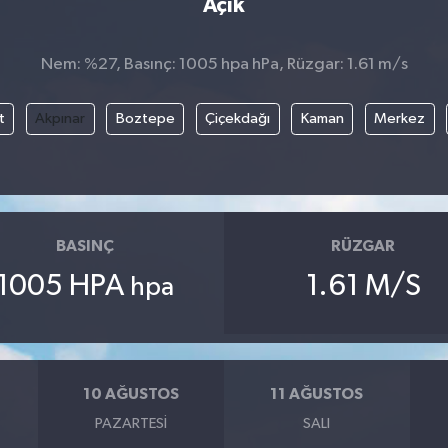
Açık
Nem: %27, Basınç: 1005 hpa hPa, Rüzgar: 1.61 m/s
t
Akpınar
Boztepe
Çiçekdağı
Kaman
Merkez
BASINÇ
RÜZGAR
1005 HPA
1.61 M/S
hpa
10 AĞUSTOS
11 AĞUSTOS
PAZARTESI
SALI