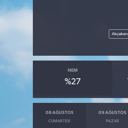
Akçaken
NEM
%27
08 AĞUSTOS
09 AĞUSTOS
CUMARTESI
PAZAR