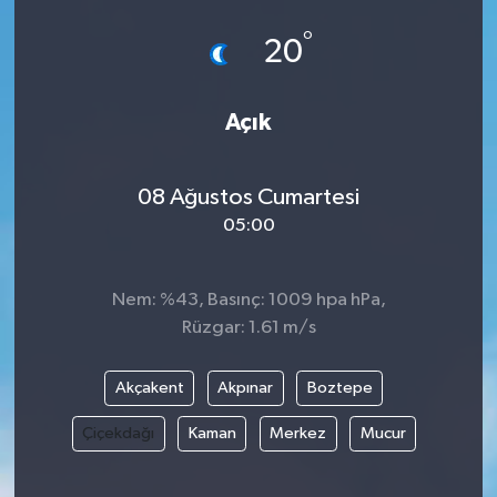
°
20
Açık
08 Ağustos Cumartesi
05:00
Nem: %43, Basınç: 1009 hpa hPa,
Rüzgar: 1.61 m/s
Akçakent
Akpınar
Boztepe
Çiçekdağı
Kaman
Merkez
Mucur