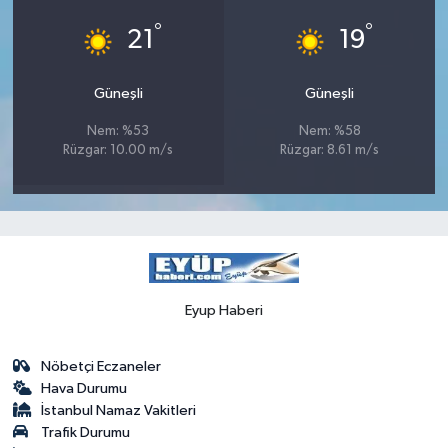
°
°
21
19
Güneşli
Güneşli
Nem: %53
Nem: %58
Rüzgar: 10.00 m/s
Rüzgar: 8.61 m/s
Eyup Haberi
Nöbetçi Eczaneler
Hava Durumu
İstanbul Namaz Vakitleri
Trafik Durumu