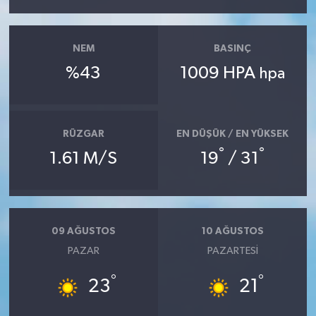
NEM
BASINÇ
%43
1009 HPA
hpa
RÜZGAR
EN DÜŞÜK / EN YÜKSEK
°
°
1.61 M/S
19
/ 31
09 AĞUSTOS
10 AĞUSTOS
PAZAR
PAZARTESI
°
°
23
21