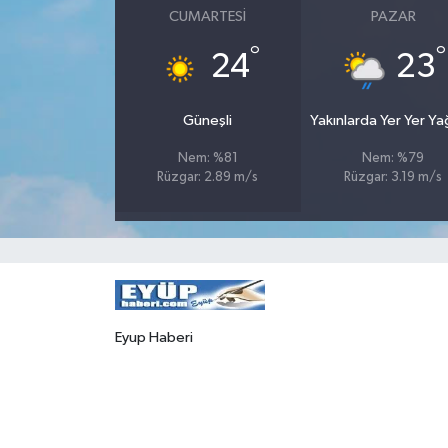
CUMARTESI
PAZAR
°
°
24
23
Güneşli
Yakınlarda Yer Yer Y
Nem: %81
Nem: %79
Rüzgar: 2.89 m/s
Rüzgar: 3.19 m/s
Eyup Haberi