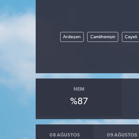
Ardeşen
Çamlıhemşin
Çayeli
NEM
%87
08 AĞUSTOS
09 AĞUSTOS