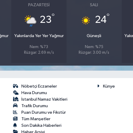
PAZARTESI
SALI
°
°
23
24
ağmur
Yakınlarda Yer Yer Yağmur
Güneşli
Yakı
Nem: %73
Nem: %75
Rüzgar: 2.69 m/s
Rüzgar: 3.00 m/s
Nöbetçi Eczaneler
Künye
Hava Durumu
İstanbul Namaz Vakitleri
Trafik Durumu
Puan Durumu ve Fikstür
Tüm Manşetler
Son Dakika Haberleri
Haber Arşivi