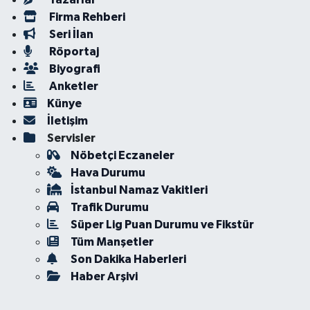
Firma Rehberi
Seri İlan
Röportaj
Biyografi
Anketler
Künye
İletişim
Servisler
Nöbetçi Eczaneler
Hava Durumu
İstanbul Namaz Vakitleri
Trafik Durumu
Süper Lig Puan Durumu ve Fikstür
Tüm Manşetler
Son Dakika Haberleri
Haber Arşivi