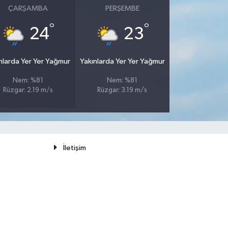
ÇARŞAMBA
PERŞEMBE
°
°
24
23
nlarda Yer Yer Yağmur
Yakınlarda Yer Yer Yağmur
Nem: %81
Nem: %81
Rüzgar: 2.19 m/s
Rüzgar: 3.19 m/s
İletişim