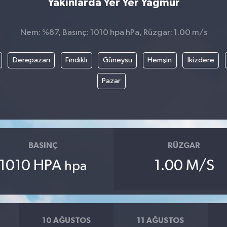
Yakınlarda Yer Yer Yağmur
Nem: %87, Basınç: 1010 hpa hPa, Rüzgar: 1.00 m/s
Derepazarı
Fındıklı
Güneysu
Hemşin
İkizdere
Pazar
BASINÇ
RÜZGAR
1010 HPA
1.00 M/S
hpa
10 AĞUSTOS
11 AĞUSTOS