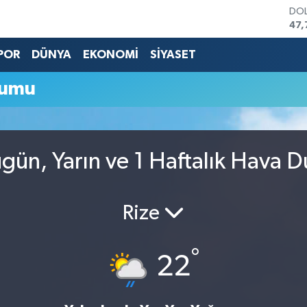
DO
47,
EU
55,
POR
DÜNYA
EKONOMİ
SİYASET
STE
64,
rumu
GRA
651
BİS
13.
BIT
gün, Yarın ve 1 Haftalık Hava 
64.
Rize
°
22