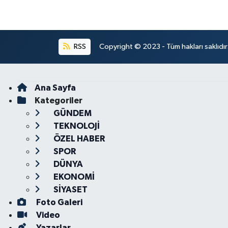
RSS
Copyright © 2023 - Tüm hakları saklıdı
Ana Sayfa
Kategoriler
GÜNDEM
TEKNOLOJİ
ÖZEL HABER
SPOR
DÜNYA
EKONOMİ
SİYASET
Foto Galeri
Video
Yazarlar