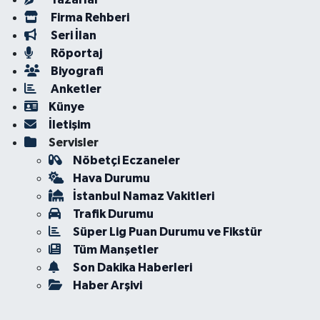
Firma Rehberi
Seri İlan
Röportaj
Biyografi
Anketler
Künye
İletişim
Servisler
Nöbetçi Eczaneler
Hava Durumu
İstanbul Namaz Vakitleri
Trafik Durumu
Süper Lig Puan Durumu ve Fikstür
Tüm Manşetler
Son Dakika Haberleri
Haber Arşivi