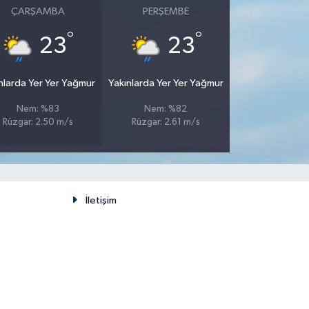
ÇARŞAMBA
PERŞEMBE
°
°
23
23
nlarda Yer Yer Yağmur
Yakınlarda Yer Yer Yağmur
Nem: %83
Nem: %82
Rüzgar: 2.50 m/s
Rüzgar: 2.61 m/s
İletişim