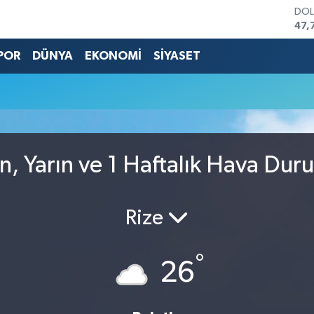
DO
47,
EU
55,
POR
DÜNYA
EKONOMİ
SİYASET
STE
64,
GRA
657
BİS
13.
BIT
n, Yarın ve 1 Haftalık Hava Dur
64.
Rize
°
26