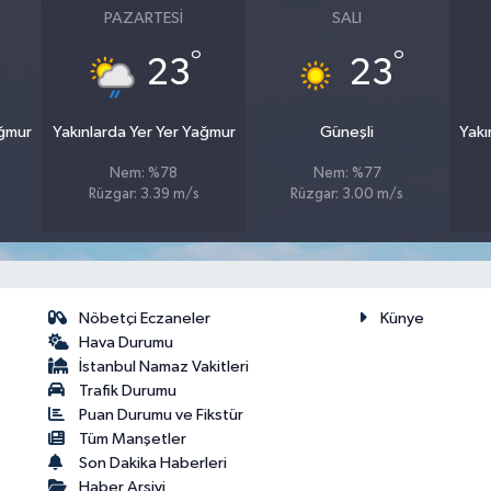
PAZARTESI
SALI
°
°
23
23
ağmur
Yakınlarda Yer Yer Yağmur
Güneşli
Yakı
Nem: %78
Nem: %77
Rüzgar: 3.39 m/s
Rüzgar: 3.00 m/s
Nöbetçi Eczaneler
Künye
Hava Durumu
İstanbul Namaz Vakitleri
Trafik Durumu
Puan Durumu ve Fikstür
Tüm Manşetler
Son Dakika Haberleri
Haber Arşivi