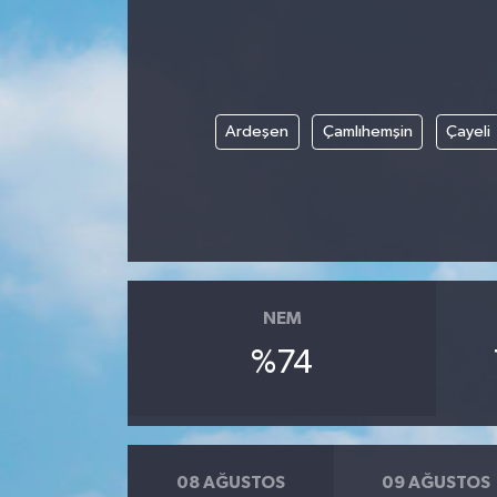
Ardeşen
Çamlıhemşin
Çayeli
NEM
%74
08 AĞUSTOS
09 AĞUSTOS