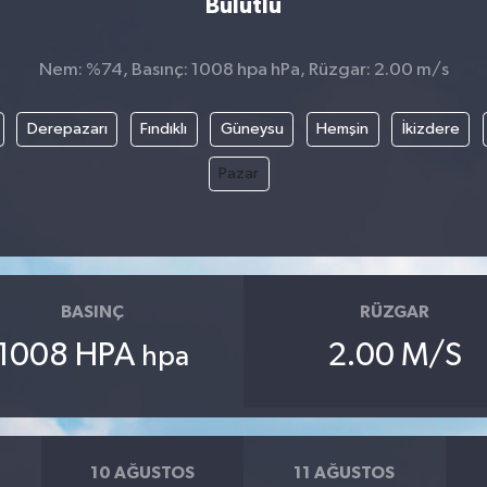
Bulutlu
Nem: %74, Basınç: 1008 hpa hPa, Rüzgar: 2.00 m/s
Derepazarı
Fındıklı
Güneysu
Hemşin
İkizdere
Pazar
BASINÇ
RÜZGAR
1008 HPA
2.00 M/S
hpa
10 AĞUSTOS
11 AĞUSTOS