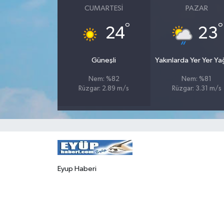
CUMARTESI
PAZAR
°
°
24
23
Güneşli
Yakınlarda Yer Yer Y
Nem: %82
Nem: %81
Rüzgar: 2.89 m/s
Rüzgar: 3.31 m/s
Eyup Haberi