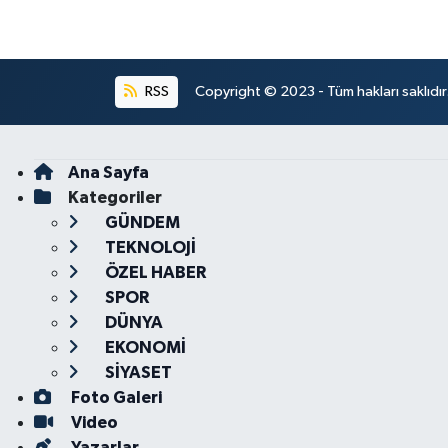
RSS
Copyright © 2023 - Tüm hakları saklıdı
Ana Sayfa
Kategoriler
GÜNDEM
TEKNOLOJİ
ÖZEL HABER
SPOR
DÜNYA
EKONOMİ
SİYASET
Foto Galeri
Video
Yazarlar