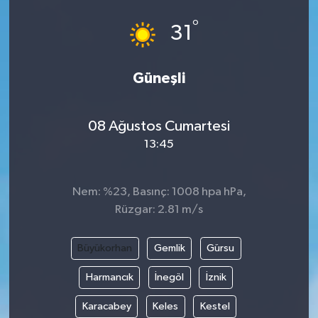
°
31
Güneşli
08 Ağustos Cumartesi
13:45
Nem: %23, Basınç: 1008 hpa hPa,
Rüzgar: 2.81 m/s
Büyükorhan
Gemlik
Gürsu
Harmancık
İnegöl
İznik
Karacabey
Keles
Kestel