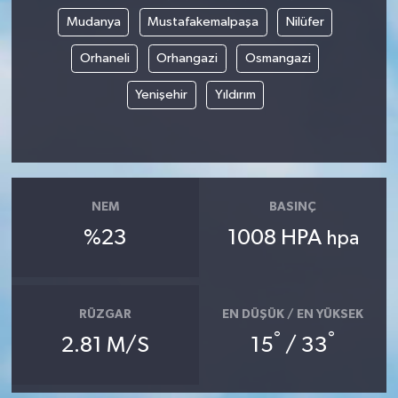
Mudanya
Mustafakemalpaşa
Nilüfer
Orhaneli
Orhangazi
Osmangazi
Yenişehir
Yıldırım
NEM
BASINÇ
%23
1008 HPA
hpa
RÜZGAR
EN DÜŞÜK / EN YÜKSEK
°
°
2.81 M/S
15
/ 33