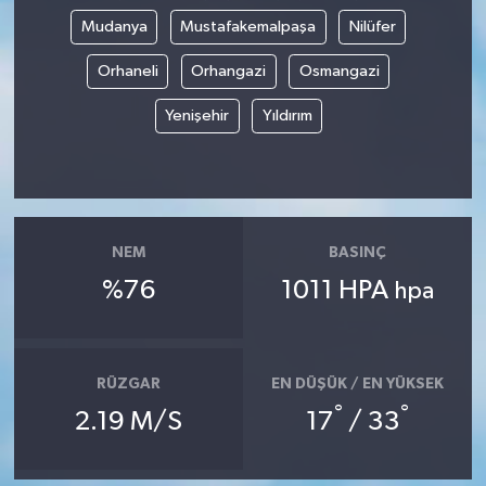
Mudanya
Mustafakemalpaşa
Nilüfer
Orhaneli
Orhangazi
Osmangazi
Yenişehir
Yıldırım
NEM
BASINÇ
%76
1011 HPA
hpa
RÜZGAR
EN DÜŞÜK / EN YÜKSEK
°
°
2.19 M/S
17
/ 33