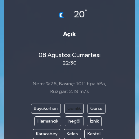
°
20
Açık
08 Ağustos Cumartesi
22:30
Nem: %76, Basınç: 1011 hpa hPa,
Rüzgar: 2.19 m/s
Büyükorhan
Gemlik
Gürsu
Harmancık
İnegöl
İznik
Karacabey
Keles
Kestel