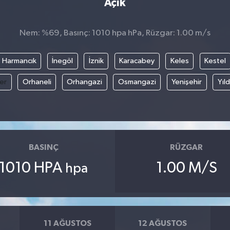
Açık
Nem: %69, Basınç: 1010 hpa hPa, Rüzgar: 1.00 m/s
Harmancık
İnegöl
İznik
Karacabey
Keles
Kestel
fer
Orhaneli
Orhangazi
Osmangazi
Yenişehir
Yıld
BASINÇ
RÜZGAR
1010 HPA
1.00 M/S
hpa
11 AĞUSTOS
12 AĞUSTOS