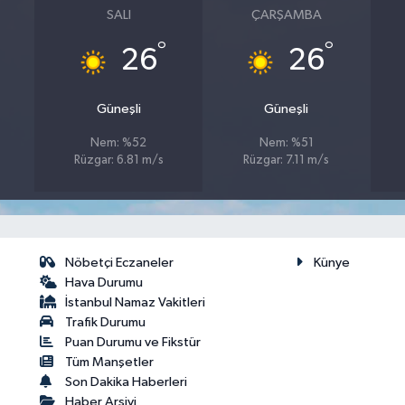
SALI
ÇARŞAMBA
°
°
26
26
Güneşli
Güneşli
Nem: %52
Nem: %51
Rüzgar: 6.81 m/s
Rüzgar: 7.11 m/s
Nöbetçi Eczaneler
Künye
Hava Durumu
İstanbul Namaz Vakitleri
Trafik Durumu
Puan Durumu ve Fikstür
Tüm Manşetler
Son Dakika Haberleri
Haber Arşivi