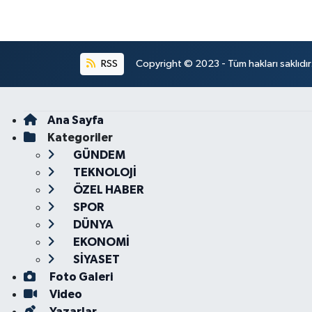
RSS
Copyright © 2023 - Tüm hakları saklıdı
Ana Sayfa
Kategoriler
GÜNDEM
TEKNOLOJİ
ÖZEL HABER
SPOR
DÜNYA
EKONOMİ
SİYASET
Foto Galeri
Video
Yazarlar