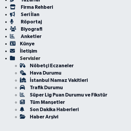
Firma Rehberi
Seri İlan
Röportaj
Biyografi
Anketler
Künye
İletişim
Servisler
Nöbetçi Eczaneler
Hava Durumu
İstanbul Namaz Vakitleri
Trafik Durumu
Süper Lig Puan Durumu ve Fikstür
Tüm Manşetler
Son Dakika Haberleri
Haber Arşivi