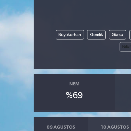
Büyükorhan
Gemlik
Gürsu
Nilü
NEM
%69
09 AĞUSTOS
10 AĞUSTOS