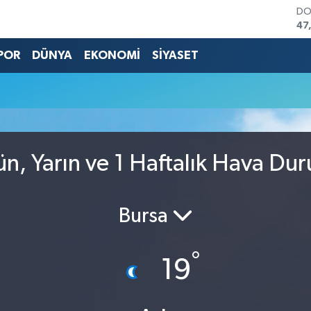
DO
47
EU
55
POR
DÜNYA
EKONOMİ
SİYASET
ST
64
GR
66
Bİ
13
BI
ün, Yarın ve 1 Haftalık Hava Du
64
Bursa
°
19