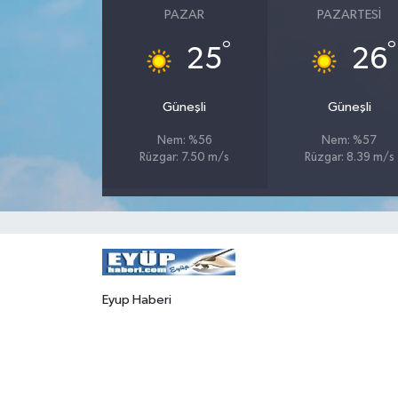
PAZAR
PAZARTESI
°
°
25
26
Güneşli
Güneşli
Nem: %56
Nem: %57
Rüzgar: 7.50 m/s
Rüzgar: 8.39 m/s
Eyup Haberi