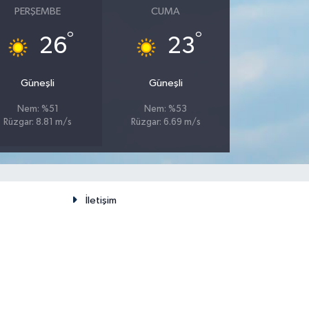
PERŞEMBE
CUMA
°
°
26
23
Güneşli
Güneşli
Nem: %51
Nem: %53
Rüzgar: 8.81 m/s
Rüzgar: 6.69 m/s
İletişim