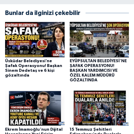
Bunlar da ilginizi çekebilir
Üsküdar Belediyesi’ne
EYÜPSULTAN BELEDİYESİ'NE
Şafak Operasyonu! Başkan
ŞAFAK OPERASYONU!
Sinem Dedetaş ve 6 kişi
BAŞKAN YARDIMCISI VE
gözaltında
ÖZEL KALEM MÜDÜRÜ
GÖZALTINDA
Ekrem İmamoğlu'nun Dijital
15 Temmuz Şehitleri