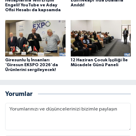
Hesaplarına Yeni Erişim
Edirnekapı'nda Dualarla
Engeli! YouTube ve Aday
Anıldı!
Ofisi Hesabı da kapsamda
Giresunlu İş İnsanları
12 Haziran Çocuk İşçiliği İle
'Giresun EKSPO 2026'da
Mücadele Günü Paneli
Ürünlerini sergileyecek!
Yorumlar