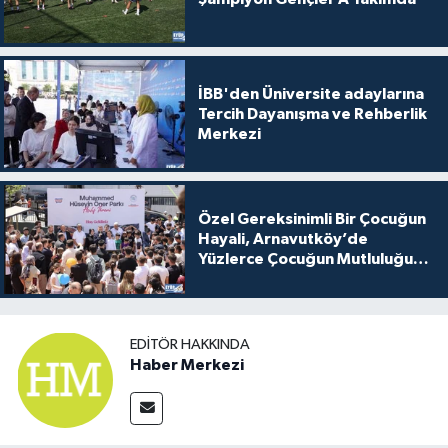
İBB'den Üniversite adaylarına
Tercih Dayanışma ve Rehberlik
Merkezi
Özel Gereksinimli Bir Çocuğun
Hayali, Arnavutköy’de
Yüzlerce Çocuğun Mutluluğu
Oldu
EDITÖR HAKKINDA
Haber Merkezi