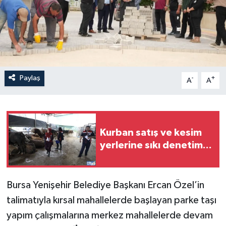
Paylaş
-
+
A
A
Kurban satış ve kesim
yerlerine sıkı denetim...
Bursa Yenişehir Belediye Başkanı Ercan Özel’in
talimatıyla kırsal mahallelerde başlayan parke taşı
yapım çalışmalarına merkez mahallelerde devam