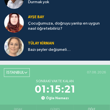
Durmak yok
AYŞE BAY
Çocuğumuza, doğruyu yanlışı en uygun
nasıl öğretebiliriz?
TÜLAY KİRMAN
Bazı şeyler değişmeli…
İSTANBUL
07.08.2026
SONRAKI VAKTE KALAN
01:15:21
Öğle Namazı
İMSAK
GÜNEŞ
ÖĞLE