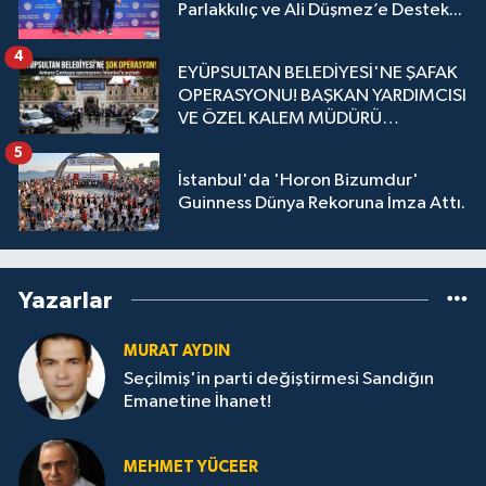
Parlakkılıç ve Ali Düşmez’e Destek...
4
EYÜPSULTAN BELEDİYESİ'NE ŞAFAK
OPERASYONU! BAŞKAN YARDIMCISI
VE ÖZEL KALEM MÜDÜRÜ
GÖZALTINDA
5
İstanbul'da 'Horon Bizumdur'
Guinness Dünya Rekoruna İmza Attı.
Yazarlar
MURAT AYDIN
Seçilmiş'in parti değiştirmesi Sandığın
Emanetine İhanet!
MEHMET YÜCEER