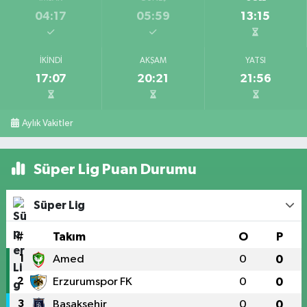
04:17
05:59
13:15
İKINDI
AKŞAM
YATSI
17:07
20:21
21:56
Aylık Vakitler
Süper Lig Puan Durumu
Süper Lig
#
Takım
O
P
1
Amed
0
0
2
Erzurumspor FK
0
0
3
Başakşehir
0
0