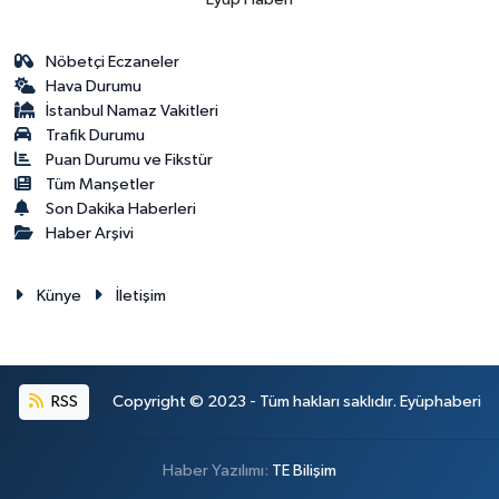
Nöbetçi Eczaneler
Hava Durumu
İstanbul Namaz Vakitleri
Trafik Durumu
Puan Durumu ve Fikstür
Tüm Manşetler
Son Dakika Haberleri
Haber Arşivi
Künye
İletişim
RSS
Copyright © 2023 - Tüm hakları saklıdır. Eyüphaberi
Haber Yazılımı:
TE Bilişim