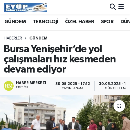
GÜNDEM
TEKNOLOJİ
ÖZEL HABER
SPOR
DÜ
HABERLER
GÜNDEM
Bursa Yenişehir’de yol
çalışmaları hız kesmeden
devam ediyor
HABER MERKEZI
30.05.2025 - 17:12
30.05.2025 - 17:
EDITÖR
YAYINLANMA
GÜNCELLEME