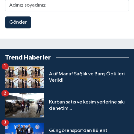
Gönder
Trend Haberler
1
Akif Manaf Sağlık ve Barış Ödülleri
Verildi
2
Kurban satış ve kesim yerlerine sıkı
denetim...
3
Güngörenspor’dan Bülent