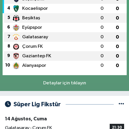
4
Kocaelispor
0
0
5
Beşiktaş
0
0
6
Eyüpspor
0
0
7
Galatasaray
0
0
8
Çorum FK
0
0
9
Gaziantep FK
0
0
10
Alanyaspor
0
0
Detaylar için tıklayın
Süper Lig Fikstür
14 Ağustos, Cuma
Galatasaray - Çorum FK
21:30