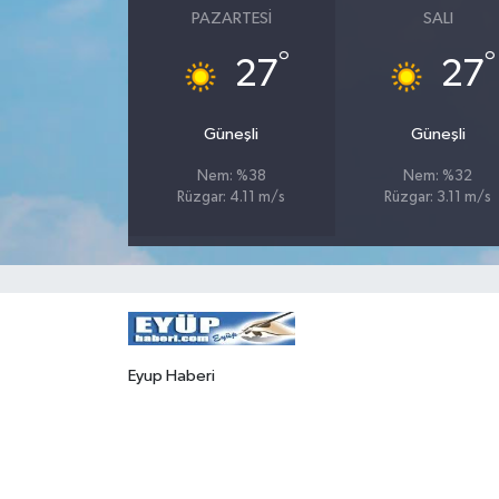
PAZARTESI
SALI
°
°
27
27
Güneşli
Güneşli
Nem: %38
Nem: %32
Rüzgar: 4.11 m/s
Rüzgar: 3.11 m/s
Eyup Haberi