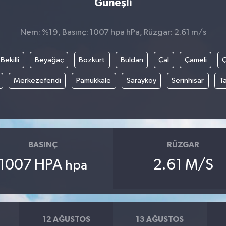
Güneşli
Nem: %19, Basınç: 1007 hpa hPa, Rüzgar: 2.61 m/s
Bekilli
Beyağaç
Bozkurt
Buldan
Çal
Çameli
Merkezefendi
Pamukkale
Sarayköy
Serinhisar
T
BASINÇ
RÜZGAR
1007 HPA
2.61 M/S
hpa
12 AĞUSTOS
13 AĞUSTOS