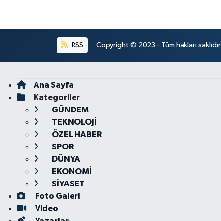
RSS
Copyright © 2023 - Tüm hakları saklıdı
Ana Sayfa
Kategoriler
GÜNDEM
TEKNOLOJİ
ÖZEL HABER
SPOR
DÜNYA
EKONOMİ
SİYASET
Foto Galeri
Video
Yazarlar