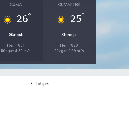
CUMA
CUMARTESI
°
°
26
25
Güneşli
Güneşli
Nem: %31
Nem: %29
Rüzgar: 4.39 m/s
Rüzgar: 2.69 m/s
İletişim