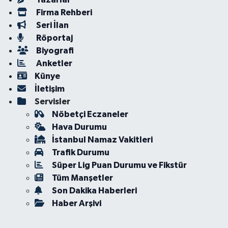
Firma Rehberi
Seri İlan
Röportaj
Biyografi
Anketler
Künye
İletişim
Servisler
Nöbetçi Eczaneler
Hava Durumu
İstanbul Namaz Vakitleri
Trafik Durumu
Süper Lig Puan Durumu ve Fikstür
Tüm Manşetler
Son Dakika Haberleri
Haber Arşivi