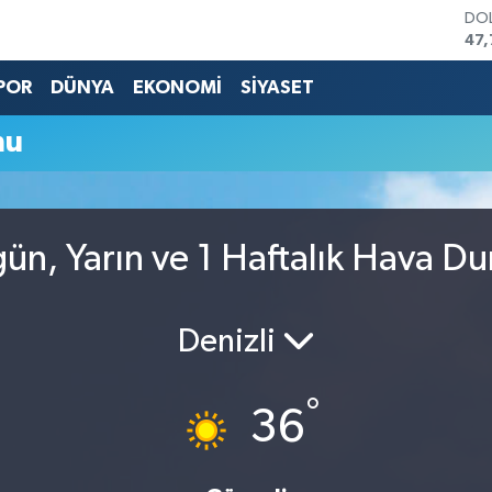
DO
47,
EU
55,
POR
DÜNYA
EKONOMİ
SİYASET
STE
64,
mu
GRA
66
BİS
13.
BIT
n, Yarın ve 1 Haftalık Hava D
64.
Denizli
°
36