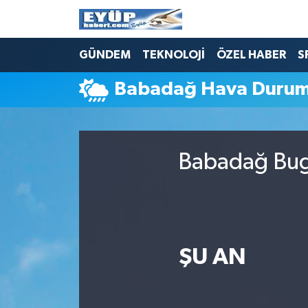
GÜNDEM
TEKNOLOJİ
ÖZEL HABER
S
Babadağ Hava Duru
Babadağ Bugü
ŞU AN