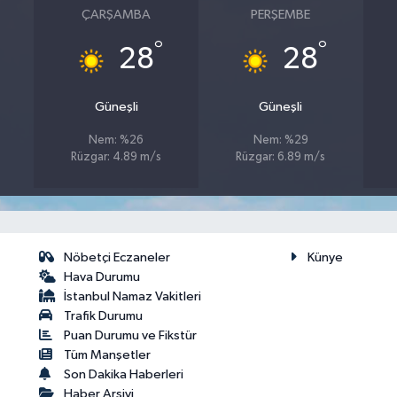
ÇARŞAMBA
PERŞEMBE
°
°
28
28
Güneşli
Güneşli
Nem: %26
Nem: %29
Rüzgar: 4.89 m/s
Rüzgar: 6.89 m/s
Nöbetçi Eczaneler
Künye
Hava Durumu
İstanbul Namaz Vakitleri
Trafik Durumu
Puan Durumu ve Fikstür
Tüm Manşetler
Son Dakika Haberleri
Haber Arşivi