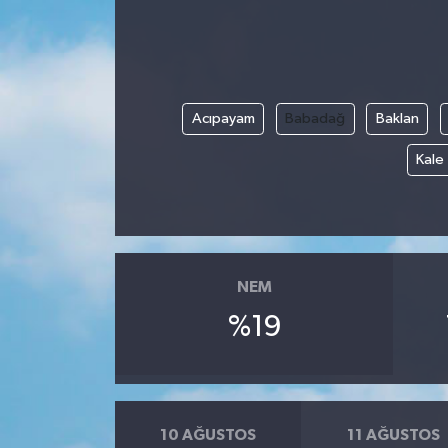
Acıpayam
Babadağ
Baklan
Kale
NEM
%19
10 AĞUSTOS
11 AĞUSTOS