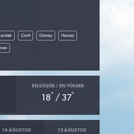
Çardak
Çivril
Güney
Honaz
avas
EN DÜŞÜK / EN YÜKSEK
°
°
18
/ 37
14 AĞUSTOS
15 AĞUSTOS