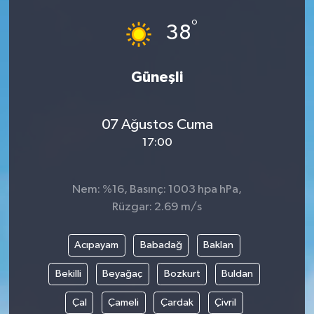
°
38
Güneşli
07 Ağustos Cuma
17:00
Nem: %16, Basınç: 1003 hpa hPa,
Rüzgar: 2.69 m/s
Acıpayam
Babadağ
Baklan
Bekilli
Beyağaç
Bozkurt
Buldan
Çal
Çameli
Çardak
Çivril