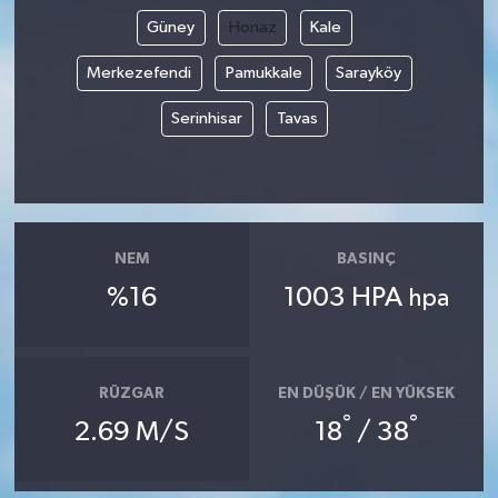
Güney
Honaz
Kale
Merkezefendi
Pamukkale
Sarayköy
Serinhisar
Tavas
NEM
BASINÇ
%16
1003 HPA
hpa
RÜZGAR
EN DÜŞÜK / EN YÜKSEK
°
°
2.69 M/S
18
/ 38