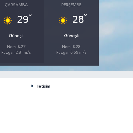
ÇARŞAMBA
PERŞEMBE
°
°
29
28
Güneşli
Güneşli
Nem: %27
Nem: %28
Rüzgar: 2.81 m/s
Rüzgar: 6.69 m/s
İletişim