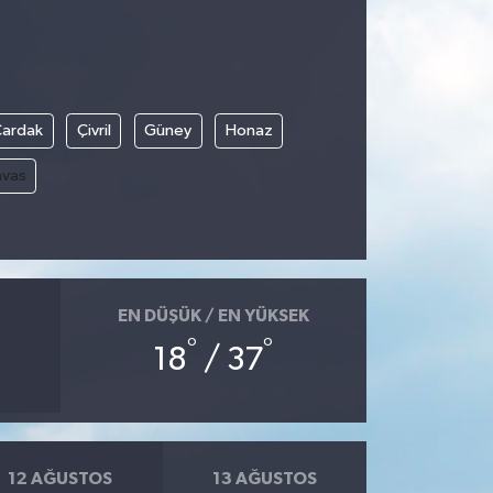
Çardak
Çivril
Güney
Honaz
avas
EN DÜŞÜK / EN YÜKSEK
°
°
18
/ 37
12 AĞUSTOS
13 AĞUSTOS