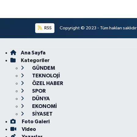
RSS
Copyright © 2023 - Tüm hakları saklıdı
Ana Sayfa
Kategoriler
GÜNDEM
TEKNOLOJİ
ÖZEL HABER
SPOR
DÜNYA
EKONOMİ
SİYASET
Foto Galeri
Video
Yazarlar