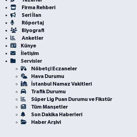
Firma Rehberi
Seri İlan
Röportaj
Biyografi
Anketler
Künye
İletişim
Servisler
Nöbetçi Eczaneler
Hava Durumu
İstanbul Namaz Vakitleri
Trafik Durumu
Süper Lig Puan Durumu ve Fikstür
Tüm Manşetler
Son Dakika Haberleri
Haber Arşivi