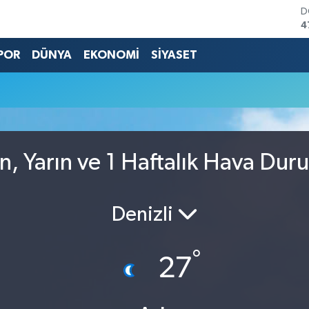
D
4
E
5
POR
DÜNYA
EKONOMİ
SİYASET
S
6
G
6
B
1
B
n, Yarın ve 1 Haftalık Hava Dur
6
Denizli
°
27