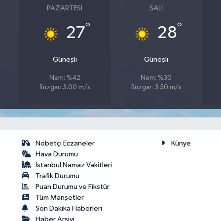
PAZARTESI
SALI
°
°
27
28
Güneşli
Güneşli
Nem: %42
Nem: %30
Rüzgar: 3.00 m/s
Rüzgar: 3.50 m/s
Nöbetçi Eczaneler
Künye
Hava Durumu
İstanbul Namaz Vakitleri
Trafik Durumu
Puan Durumu ve Fikstür
Tüm Manşetler
Son Dakika Haberleri
Haber Arşivi