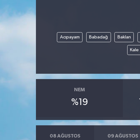
Acıpayam
Babadağ
Baklan
Kale
NEM
%19
08 AĞUSTOS
09 AĞUSTOS