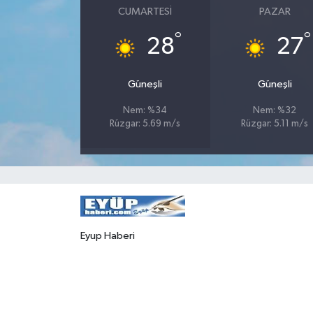
CUMARTESI
PAZAR
°
°
28
27
Güneşli
Güneşli
Nem: %34
Nem: %32
Rüzgar: 5.69 m/s
Rüzgar: 5.11 m/s
Eyup Haberi