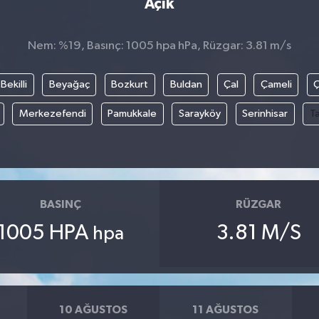
Açık
Nem: %19, Basınç: 1005 hpa hPa, Rüzgar: 3.81 m/s
Bekilli
Beyağaç
Bozkurt
Buldan
Çal
Çameli
Merkezefendi
Pamukkale
Sarayköy
Serinhisar
T
BASINÇ
RÜZGAR
1005 HPA
3.81 M/S
hpa
10 AĞUSTOS
11 AĞUSTOS