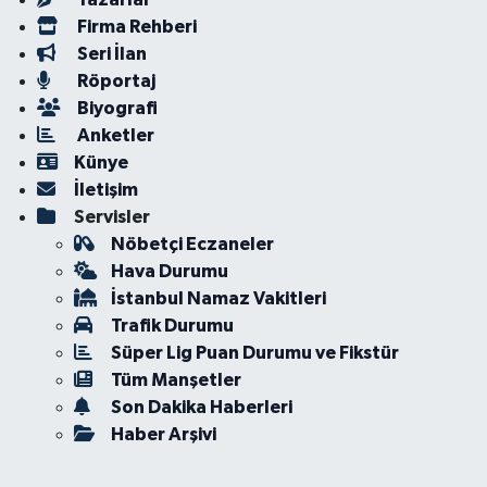
Firma Rehberi
Seri İlan
Röportaj
Biyografi
Anketler
Künye
İletişim
Servisler
Nöbetçi Eczaneler
Hava Durumu
İstanbul Namaz Vakitleri
Trafik Durumu
Süper Lig Puan Durumu ve Fikstür
Tüm Manşetler
Son Dakika Haberleri
Haber Arşivi