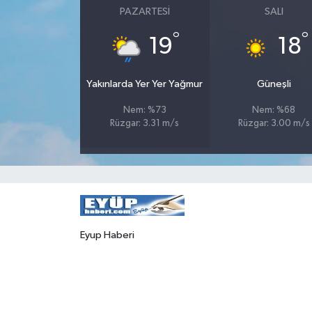
PAZARTESI
SALI
°
°
19
18
Yakınlarda Yer Yer Yağmur
Güneşli
Nem: %73
Nem: %68
Rüzgar: 3.31 m/s
Rüzgar: 3.00 m/s
Eyup Haberi