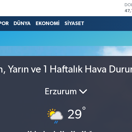
DO
47,
EU
55,
POR
DÜNYA
EKONOMİ
SİYASET
STE
64,
GRA
66
BİS
13.
BIT
, Yarın ve 1 Haftalık Hava Dur
64.
Erzurum
°
29