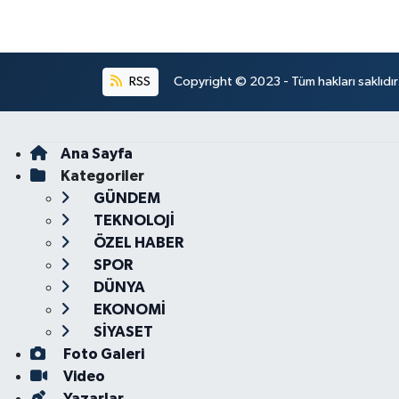
RSS
Copyright © 2023 - Tüm hakları saklıdı
Ana Sayfa
Kategoriler
GÜNDEM
TEKNOLOJİ
ÖZEL HABER
SPOR
DÜNYA
EKONOMİ
SİYASET
Foto Galeri
Video
Yazarlar