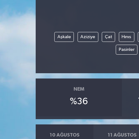
Aşkale
Aziziye
Çat
Hınıs
Pasinler
NEM
%36
10 AĞUSTOS
11 AĞUSTOS