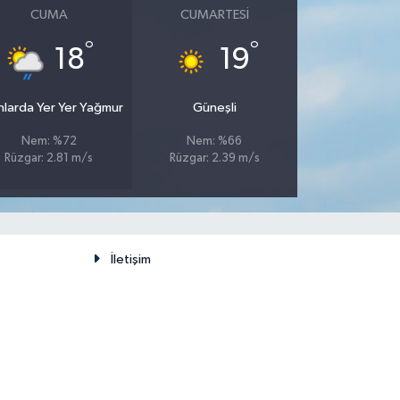
CUMA
CUMARTESI
°
°
18
19
nlarda Yer Yer Yağmur
Güneşli
Nem: %72
Nem: %66
Rüzgar: 2.81 m/s
Rüzgar: 2.39 m/s
İletişim