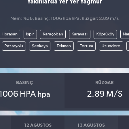
Yakınlarda Yer Yer Yağmur
Nem: %36, Basınç: 1006 hpa hPa, Rüzgar: 2.89 m/s
Horasan
İspir
Karaçoban
Karayazı
Köprüköy
Na
Pazaryolu
Şenkaya
Tekman
Tortum
Uzundere
BASINÇ
RÜZGAR
1006 HPA
2.89 M/S
hpa
12 AĞUSTOS
13 AĞUSTOS