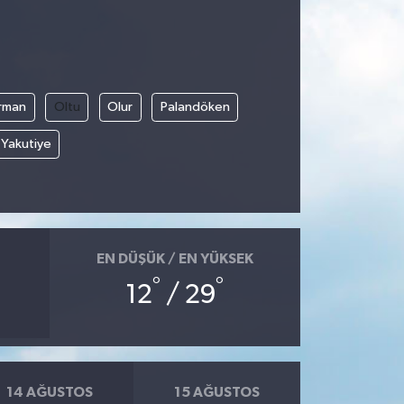
rman
Oltu
Olur
Palandöken
Yakutiye
EN DÜŞÜK / EN YÜKSEK
°
°
12
/ 29
14 AĞUSTOS
15 AĞUSTOS