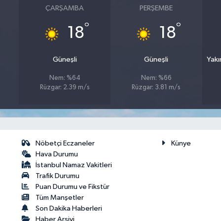
ÇARŞAMBA
PERŞEMBE
°
°
18
18
Güneşli
Güneşli
Yakı
Nem: %64
Nem: %66
Rüzgar: 2.39 m/s
Rüzgar: 3.81 m/s
Nöbetçi Eczaneler
Künye
Hava Durumu
İstanbul Namaz Vakitleri
Trafik Durumu
Puan Durumu ve Fikstür
Tüm Manşetler
Son Dakika Haberleri
Haber Arşivi