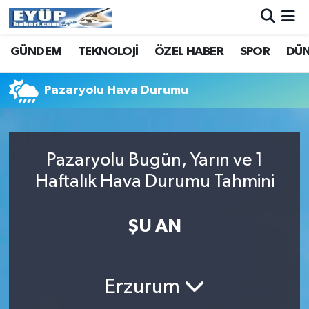
GÜNDEM
TEKNOLOJİ
ÖZEL HABER
SPOR
DÜ
Pazaryolu Hava Durumu
Pazaryolu Bugün, Yarın ve 1
Haftalık Hava Durumu Tahmini
ŞU AN
Erzurum