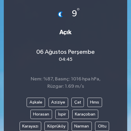
°
9
Açık
06 Ağustos Perşembe
04:45
Nem: %87, Basınç: 1016 hpa hPa,
Rüzgar: 1.69 m/s
Aşkale
Aziziye
Çat
Hınıs
Horasan
İspir
Karaçoban
Karayazı
Köprüköy
Narman
Oltu