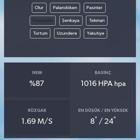
Olur
Palandöken
Pasinler
Pazaryolu
Şenkaya
Tekman
Tortum
Uzundere
Yakutiye
NEM
BASINÇ
%87
1016 HPA
hpa
RÜZGAR
EN DÜŞÜK / EN YÜKSEK
°
°
1.69 M/S
8
/ 24