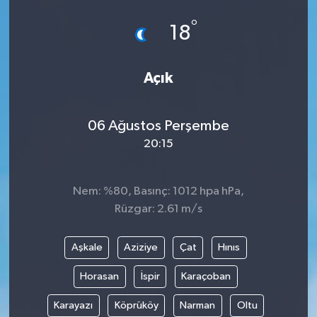
°
18
Açık
06 Ağustos Perşembe
20:15
Nem: %80, Basınç: 1012 hpa hPa,
Rüzgar: 2.61 m/s
Aşkale
Aziziye
Çat
Hınıs
Horasan
İspir
Karaçoban
Karayazı
Köprüköy
Narman
Oltu