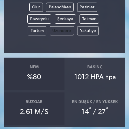
Olur
Palandöken
Pasinler
Pazaryolu
Şenkaya
Tekman
Tortum
Uzundere
Yakutiye
NEM
BASINÇ
%80
1012 HPA
hpa
RÜZGAR
EN DÜŞÜK / EN YÜKSEK
°
°
2.61 M/S
14
/ 27