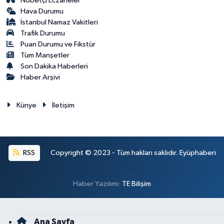
Nöbetçi Eczaneler
Hava Durumu
İstanbul Namaz Vakitleri
Trafik Durumu
Puan Durumu ve Fikstür
Tüm Manşetler
Son Dakika Haberleri
Haber Arşivi
Künye
İletişim
RSS
Copyright © 2023 - Tüm hakları saklıdır. Eyüphaberi
Haber Yazılımı:
TE Bilişim
Ana Sayfa