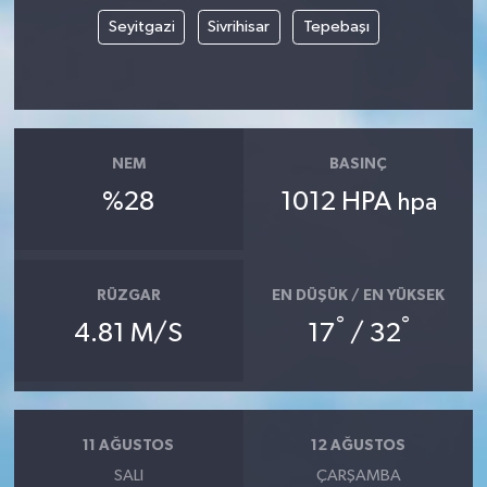
Seyitgazi
Sivrihisar
Tepebaşı
NEM
BASINÇ
%28
1012 HPA
hpa
RÜZGAR
EN DÜŞÜK / EN YÜKSEK
°
°
4.81 M/S
17
/ 32
11 AĞUSTOS
12 AĞUSTOS
SALI
ÇARŞAMBA