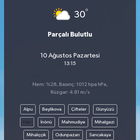
°
30
Parçalı Bulutlu
10 Ağustos Pazartesi
13:15
Nem: %28, Basınç: 1012 hpa hPa,
Rüzgar: 4.81 m/s
Alpu
Beylikova
Çifteler
Günyüzü
Han
İnönü
Mahmudiye
Mihalgazi
Mihalıççık
Odunpazarı
Sarıcakaya