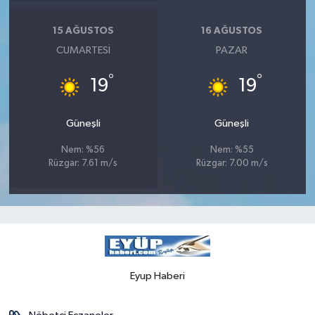
15 AĞUSTOS
16 AĞUSTOS
CUMARTESI
PAZAR
°
°
19
19
Güneşli
Güneşli
Nem: %56
Nem: %55
Rüzgar: 7.61 m/s
Rüzgar: 7.00 m/s
Eyup Haberi