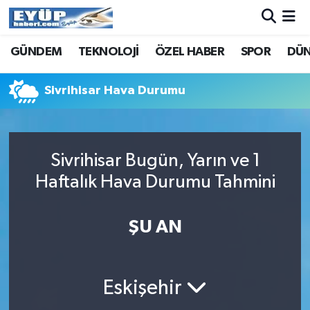
GÜNDEM
TEKNOLOJİ
ÖZEL HABER
SPOR
DÜ
Sivrihisar Hava Durumu
Sivrihisar Bugün, Yarın ve 1
Haftalık Hava Durumu Tahmini
ŞU AN
Eskişehir