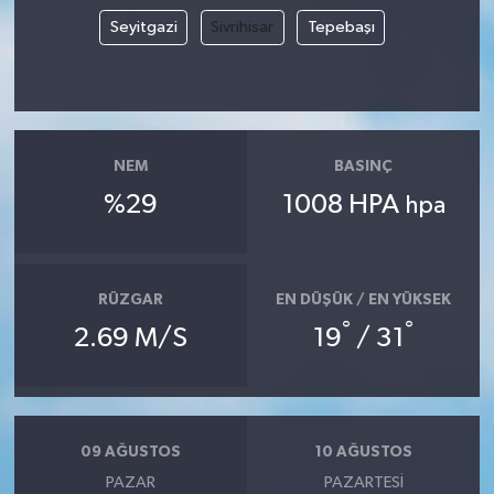
Seyitgazi
Sivrihisar
Tepebaşı
NEM
BASINÇ
%29
1008 HPA
hpa
RÜZGAR
EN DÜŞÜK / EN YÜKSEK
°
°
2.69 M/S
19
/ 31
09 AĞUSTOS
10 AĞUSTOS
PAZAR
PAZARTESI