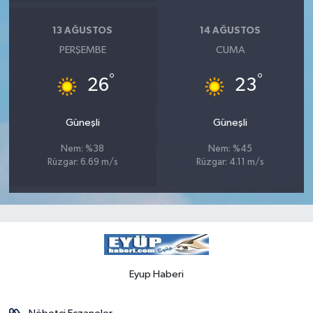
13 AĞUSTOS
14 AĞUSTOS
PERŞEMBE
CUMA
°
°
26
23
Güneşli
Güneşli
Nem: %38
Nem: %45
Rüzgar: 6.69 m/s
Rüzgar: 4.11 m/s
Eyup Haberi