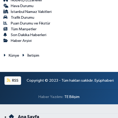
Nöbetçi Eczaneler
Hava Durumu
İstanbul Namaz Vakitleri
Trafik Durumu
Puan Durumu ve Fikstür
Tüm Manşetler
Son Dakika Haberleri
Haber Arşivi
Künye
İletişim
RSS
Copyright © 2023 - Tüm hakları saklıdır. Eyüphaberi
Haber Yazılımı:
TE Bilişim
Ana Sayfa