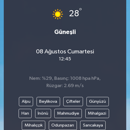
°
28
Güneşli
08 Ağustos Cumartesi
12:45
Nem: %29, Basınç: 1008 hpa hPa,
Rüzgar: 2.69 m/s
Alpu
Beylikova
Çifteler
Günyüzü
Han
İnönü
Mahmudiye
Mihalgazi
Mihalıççık
Odunpazarı
Sarıcakaya