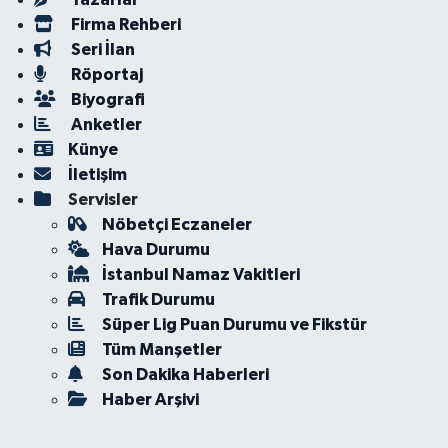
Firma Rehberi
Seri İlan
Röportaj
Biyografi
Anketler
Künye
İletişim
Servisler
Nöbetçi Eczaneler
Hava Durumu
İstanbul Namaz Vakitleri
Trafik Durumu
Süper Lig Puan Durumu ve Fikstür
Tüm Manşetler
Son Dakika Haberleri
Haber Arşivi