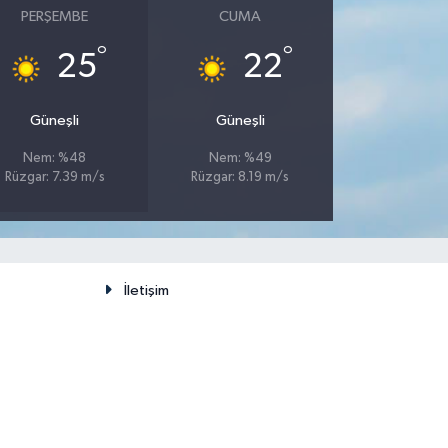
PERŞEMBE
CUMA
°
°
25
22
Güneşli
Güneşli
Nem: %48
Nem: %49
Rüzgar: 7.39 m/s
Rüzgar: 8.19 m/s
İletişim