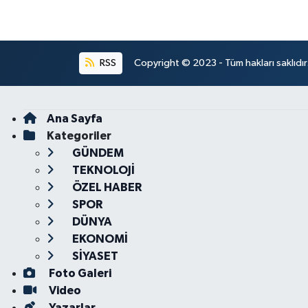
RSS
Copyright © 2023 - Tüm hakları saklıdı
Ana Sayfa
Kategoriler
GÜNDEM
TEKNOLOJİ
ÖZEL HABER
SPOR
DÜNYA
EKONOMİ
SİYASET
Foto Galeri
Video
Yazarlar