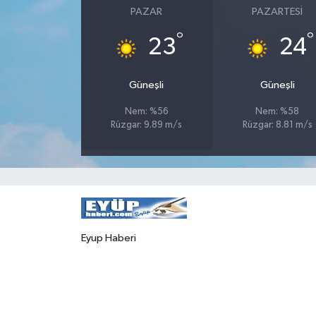
PAZAR
PAZARTESI
°
°
23
24
Güneşli
Güneşli
Nem: %56
Nem: %58
Rüzgar: 9.89 m/s
Rüzgar: 8.81 m/s
Eyup Haberi