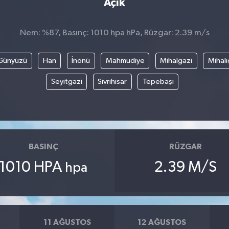
Açık
Nem: %87, Basınç: 1010 hpa hPa, Rüzgar: 2.39 m/s
Günyüzü
Han
İnönü
Mahmudiye
Mihalgazi
Mihalı
Seyitgazi
Sivrihisar
Tepebaşı
BASINÇ
RÜZGAR
1010 HPA
2.39 M/S
hpa
11 AĞUSTOS
12 AĞUSTOS