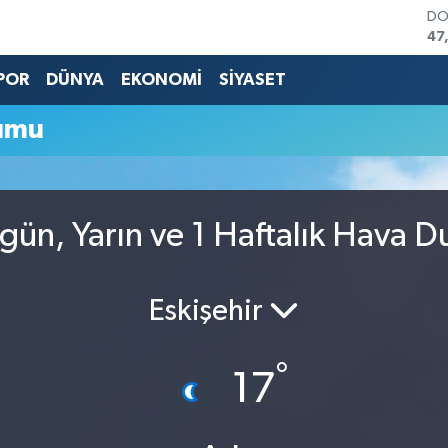
DO
47
EU
55
POR
DÜNYA
EKONOMİ
SİYASET
ST
64
umu
GR
66
Bİ
13
BI
gün, Yarın ve 1 Haftalık Hava 
64
Eskişehir
°
17