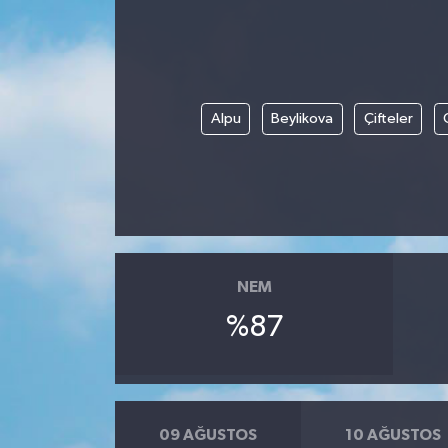
Alpu
Beylikova
Çifteler
NEM
%87
09 AĞUSTOS
10 AĞUSTOS