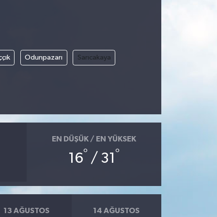
ççık
Odunpazarı
Sarıcakaya
EN DÜŞÜK / EN YÜKSEK
°
°
16
/ 31
13 AĞUSTOS
14 AĞUSTOS