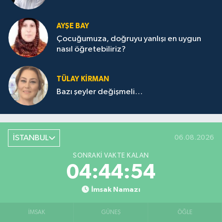
AYŞE BAY
Çocuğumuza, doğruyu yanlışı en uygun
nasıl öğretebiliriz?
TÜLAY KİRMAN
Bazı şeyler değişmeli…
İSTANBUL
06.08.2026
SONRAKI VAKTE KALAN
04:44:54
İmsak Namazı
İMSAK
GÜNEŞ
ÖĞLE