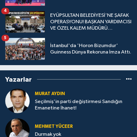
4
EYÜPSULTAN BELEDİYESİ'NE ŞAFAK
OPERASYONU! BAŞKAN YARDIMCISI
VE ÖZEL KALEM MÜDÜRÜ
GÖZALTINDA
5
İstanbul'da 'Horon Bizumdur'
Guinness Dünya Rekoruna İmza Attı.
Yazarlar
MURAT AYDIN
Seçilmiş'in parti değiştirmesi Sandığın
Emanetine İhanet!
MEHMET YÜCEER
Durmak yok