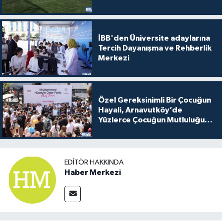
İBB'den Üniversite adaylarına
Tercih Dayanışma ve Rehberlik
Merkezi
Özel Gereksinimli Bir Çocuğun
Hayali, Arnavutköy’de
Yüzlerce Çocuğun Mutluluğu
Oldu
EDITÖR HAKKINDA
Haber Merkezi