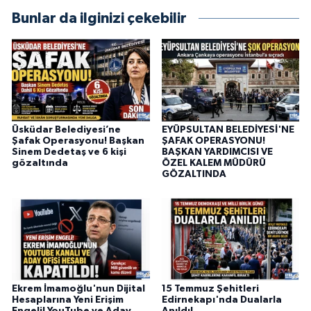
Bunlar da ilginizi çekebilir
Üsküdar Belediyesi’ne
EYÜPSULTAN BELEDİYESİ'NE
Şafak Operasyonu! Başkan
ŞAFAK OPERASYONU!
Sinem Dedetaş ve 6 kişi
BAŞKAN YARDIMCISI VE
gözaltında
ÖZEL KALEM MÜDÜRÜ
GÖZALTINDA
Ekrem İmamoğlu'nun Dijital
15 Temmuz Şehitleri
Hesaplarına Yeni Erişim
Edirnekapı'nda Dualarla
Engeli! YouTube ve Aday
Anıldı!