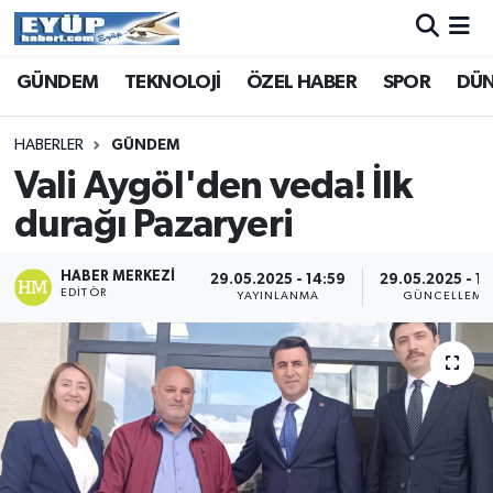
GÜNDEM
TEKNOLOJİ
ÖZEL HABER
SPOR
DÜ
HABERLER
GÜNDEM
Vali Aygöl'den veda! İlk
durağı Pazaryeri
HABER MERKEZI
29.05.2025 - 14:59
29.05.2025 - 15
EDITÖR
YAYINLANMA
GÜNCELLEME