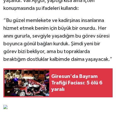
yaşandı. Vali Aygöl, yaptığı kısa ama içten
konuşmasında şu ifadeleri kullandı:
“Bu güzel memlekete ve kadirşinas insanlarına
hizmet etmek benim için büyük bir onurdu. Her
anını gururla, sevgiyle yaşadığım bu görev süresi
boyunca gönül bağları kurduk. Şimdi yeni bir
görev bizi bekliyor, ama bu topraklarda
bıraktığım dostluklar kalbimde daima yaşayacak.”
Giresun'da Bayram
Trafiği Faciası: 5 ölü 6
yaralı