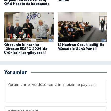
Ofisi Hesabı da kapsamda
Giresunlu İş İnsanları
12 Haziran Çocuk İşçiliği İle
'Giresun EKSPO 2026'da
Mücadele Günü Paneli
Ürünlerini sergileyecek!
Yorumlar