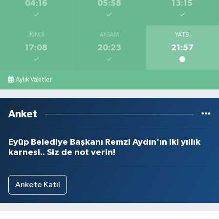
04:16
05:58
13:15
İKINDI
AKŞAM
YATSI
17:08
20:23
21:57
Aylık Vakitler
Anket
Eyüp Belediye Başkanı Remzi Aydın'ın iki yıllık
karnesi.. Siz de not verin!
Ankete Katıl