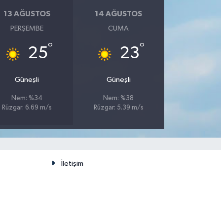
13 AĞUSTOS
14 AĞUSTOS
PERŞEMBE
CUMA
°
°
25
23
Güneşli
Güneşli
Nem: %34
Nem: %38
Rüzgar: 6.69 m/s
Rüzgar: 5.39 m/s
İletişim