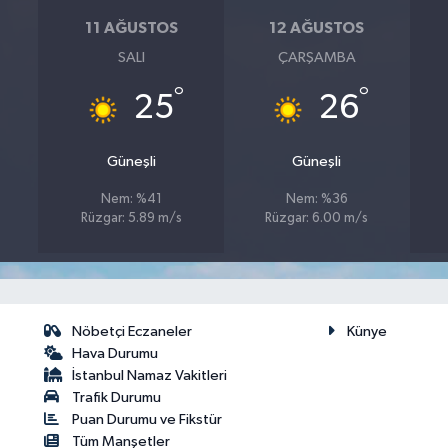
11 AĞUSTOS
12 AĞUSTOS
SALI
ÇARŞAMBA
°
°
25
26
Güneşli
Güneşli
Nem: %41
Nem: %36
Rüzgar: 5.89 m/s
Rüzgar: 6.00 m/s
Nöbetçi Eczaneler
Künye
Hava Durumu
İstanbul Namaz Vakitleri
Trafik Durumu
Puan Durumu ve Fikstür
Tüm Manşetler