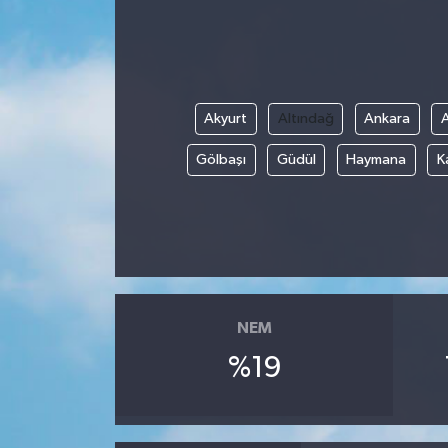
Akyurt
Altındağ
Ankara
Gölbaşı
Güdül
Haymana
K
NEM
%19