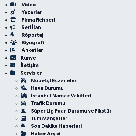
Video
Yazarlar
Firma Rehberi
Seri İlan
Röportaj
Biyografi
Anketler
Künye
İletişim
Servisler
Nöbetçi Eczaneler
Hava Durumu
İstanbul Namaz Vakitleri
Trafik Durumu
Süper Lig Puan Durumu ve Fikstür
Tüm Manşetler
Son Dakika Haberleri
Haber Arşivi