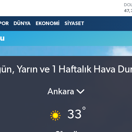
DO
47,
EU
55,
POR
DÜNYA
EKONOMİ
SİYASET
STE
64,
mu
GRA
666
BİS
13.
BIT
ün, Yarın ve 1 Haftalık Hava D
64.
Ankara
°
33