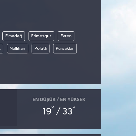
Elmadağ
Etimesgut
Evren
k
Nallıhan
Polatlı
Pursaklar
EN DÜŞÜK / EN YÜKSEK
°
°
19
/ 33