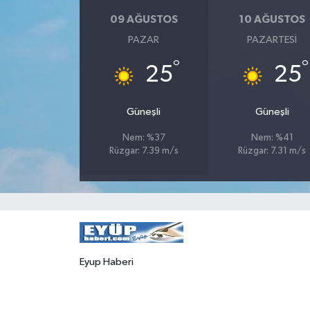
09 AĞUSTOS
10 AĞUSTOS
PAZAR
PAZARTESI
°
°
25
25
Güneşli
Güneşli
Nem: %37
Nem: %41
Rüzgar: 7.39 m/s
Rüzgar: 7.31 m/s
Eyup Haberi