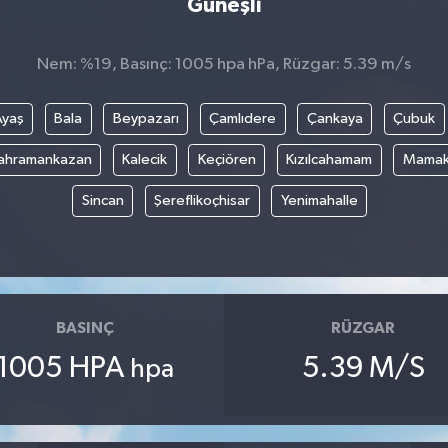
Güneşli
Nem: %19, Basınç: 1005 hpa hPa, Rüzgar: 5.39 m/s
Ayaş
Bala
Beypazarı
Çamlıdere
Çankaya
Çubuk
ahramankazan
Kalecik
Keçiören
Kızılcahamam
Mama
Sincan
Şereflikoçhisar
Yenimahalle
BASINÇ
RÜZGAR
1005 HPA
5.39 M/S
hpa