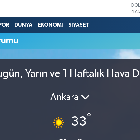
DO
47,
EU
55,
POR
DÜNYA
EKONOMİ
SİYASET
STE
64,
rumu
GRA
651
BİS
13.
BIT
gün, Yarın ve 1 Haftalık Hava
64.
Ankara
°
33