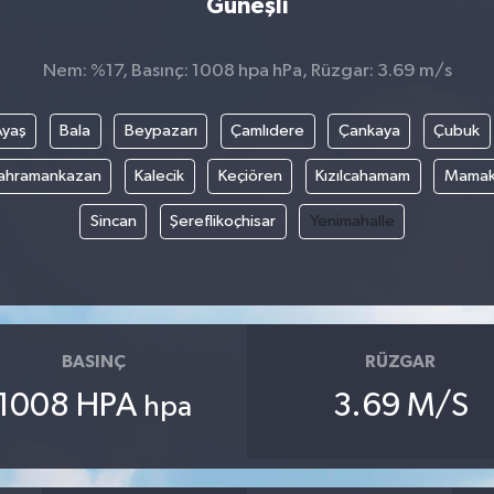
Güneşli
Nem: %17, Basınç: 1008 hpa hPa, Rüzgar: 3.69 m/s
Ayaş
Bala
Beypazarı
Çamlıdere
Çankaya
Çubuk
ahramankazan
Kalecik
Keçiören
Kızılcahamam
Mama
Sincan
Şereflikoçhisar
Yenimahalle
BASINÇ
RÜZGAR
1008 HPA
3.69 M/S
hpa