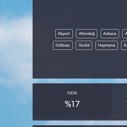
Akyurt
Altındağ
Ankara
Gölbaşı
Güdül
Haymana
K
NEM
%17