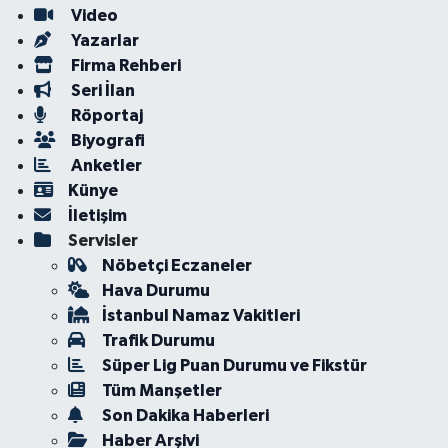
Video
Yazarlar
Firma Rehberi
Seri İlan
Röportaj
Biyografi
Anketler
Künye
İletişim
Servisler
Nöbetçi Eczaneler
Hava Durumu
İstanbul Namaz Vakitleri
Trafik Durumu
Süper Lig Puan Durumu ve Fikstür
Tüm Manşetler
Son Dakika Haberleri
Haber Arşivi