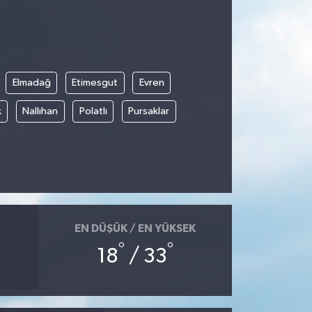
Elmadağ
Etimesgut
Evren
k
Nallıhan
Polatlı
Pursaklar
EN DÜŞÜK / EN YÜKSEK
°
°
18
/ 33