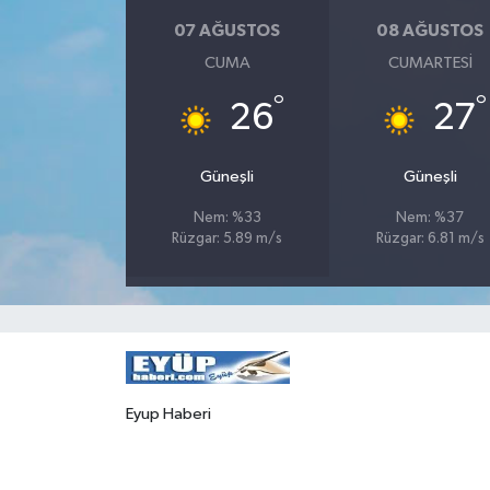
07 AĞUSTOS
08 AĞUSTOS
CUMA
CUMARTESI
°
°
26
27
Güneşli
Güneşli
Nem: %33
Nem: %37
Rüzgar: 5.89 m/s
Rüzgar: 6.81 m/s
Eyup Haberi