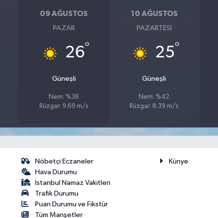
09 AĞUSTOS
10 AĞUSTOS
PAZAR
PAZARTESI
°
°
26
25
Güneşli
Güneşli
Nem: %38
Nem: %42
Rüzgar: 9.69 m/s
Rüzgar: 8.39 m/s
Nöbetçi Eczaneler
Künye
Hava Durumu
İstanbul Namaz Vakitleri
Trafik Durumu
Puan Durumu ve Fikstür
Tüm Manşetler