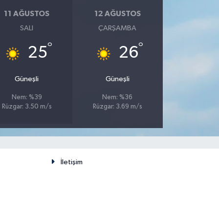
11 AĞUSTOS
12 AĞUSTOS
SALI
ÇARŞAMBA
°
°
25
26
Güneşli
Güneşli
Nem: %39
Nem: %36
Rüzgar: 3.50 m/s
Rüzgar: 3.69 m/s
İletişim