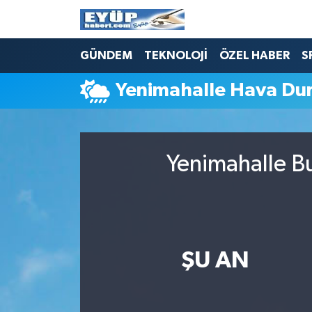
GÜNDEM
TEKNOLOJİ
ÖZEL HABER
S
Yenimahalle Hava Du
Yenimahalle Bu
ŞU AN