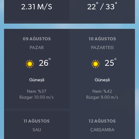
°
°
2.31 M/S
22
/ 33
09 AĞUSTOS
10 AĞUSTOS
PAZAR
PAZARTESI
°
°
26
25
Güneşli
Güneşli
Nem: %37
Nem: %42
Rüzgar: 10.00 m/s
Rüzgar: 8.00 m/s
11 AĞUSTOS
12 AĞUSTOS
SALI
ÇARŞAMBA