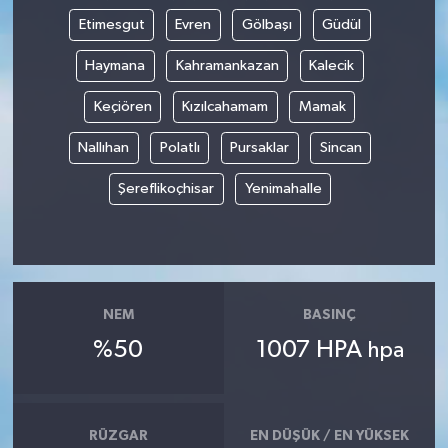
Etimesgut
Evren
Gölbaşı
Güdül
Haymana
Kahramankazan
Kalecik
Keçiören
Kızılcahamam
Mamak
Nallıhan
Polatlı
Pursaklar
Sincan
Şereflikoçhisar
Yenimahalle
NEM
BASINÇ
%50
1007 HPA
hpa
RÜZGAR
EN DÜŞÜK / EN YÜKSEK