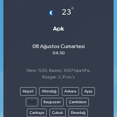
°
23
Açık
08 Ağustos Cumartesi
04:30
Nem: %50, Basınç: 1007 hpa hPa,
Rüzgar: 2.31 m/s
Akyurt
Altındağ
Ankara
Ayaş
Bala
Beypazarı
Çamlıdere
Çankaya
Çubuk
Elmadağ