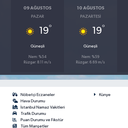
09 AĞUSTOS
10 AĞUSTOS
PAZAR
PAZARTESI
°
°
19
19
Güneşli
Güneşli
Nem: %54
Nem: %59
Rüzgar: 8.11 m/s
Rüzgar: 6.69 m/s
Nöbetçi Eczaneler
Künye
Hava Durumu
İstanbul Namaz Vakitleri
Trafik Durumu
Puan Durumu ve Fikstür
Tüm Manşetler