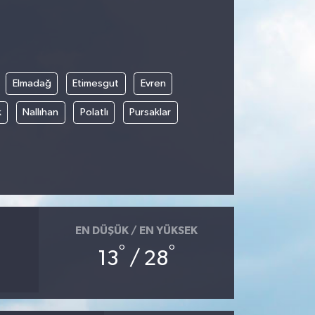
Elmadağ
Etimesgut
Evren
k
Nallıhan
Polatlı
Pursaklar
EN DÜŞÜK / EN YÜKSEK
°
°
13
/ 28