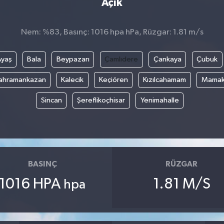
Açık
Nem: %83, Basınç: 1016 hpa hPa, Rüzgar: 1.81 m/s
Ayaş
Bala
Beypazarı
Çamlıdere
Çankaya
Çubuk
ahramankazan
Kalecik
Keçiören
Kızılcahamam
Mama
Sincan
Şereflikoçhisar
Yenimahalle
BASINÇ
RÜZGAR
1016 HPA
1.81 M/S
hpa