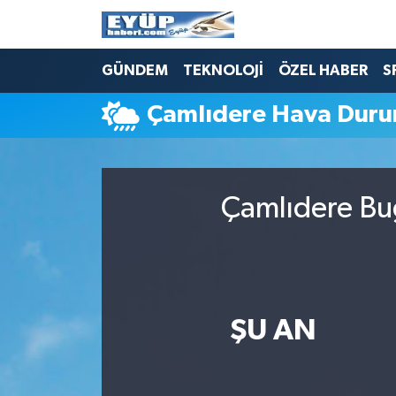
GÜNDEM
TEKNOLOJİ
ÖZEL HABER
S
Çamlıdere Hava Dur
Çamlıdere Bug
ŞU AN