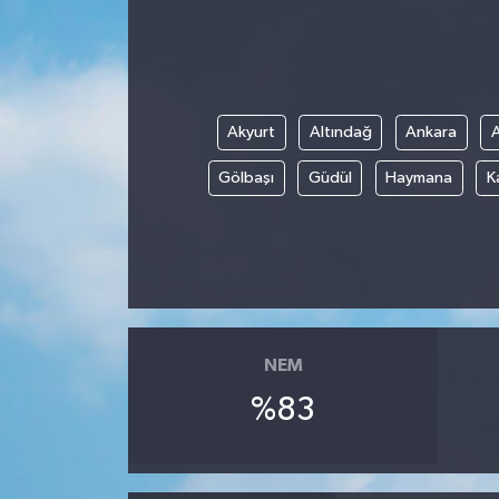
Akyurt
Altındağ
Ankara
Gölbaşı
Güdül
Haymana
K
NEM
%83