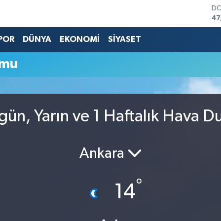
D
47
E
55
POR
DÜNYA
EKONOMİ
SİYASET
ST
64
umu
GR
65
Bİ
13
BI
ün, Yarın ve 1 Haftalık Hava 
64
Ankara
°
14