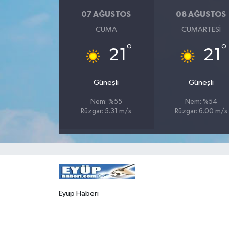
07 AĞUSTOS
08 AĞUSTOS
CUMA
CUMARTESI
°
°
21
21
Güneşli
Güneşli
Nem: %55
Nem: %54
Rüzgar: 5.31 m/s
Rüzgar: 6.00 m/s
Eyup Haberi