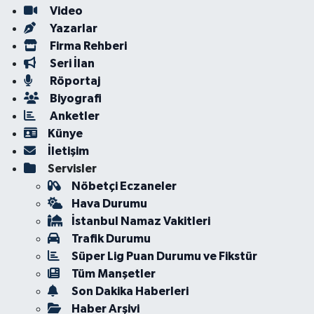
Video
Yazarlar
Firma Rehberi
Seri İlan
Röportaj
Biyografi
Anketler
Künye
İletişim
Servisler
Nöbetçi Eczaneler
Hava Durumu
İstanbul Namaz Vakitleri
Trafik Durumu
Süper Lig Puan Durumu ve Fikstür
Tüm Manşetler
Son Dakika Haberleri
Haber Arşivi