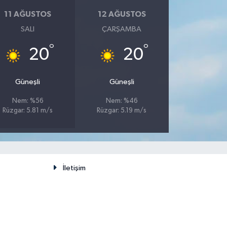
11 AĞUSTOS
12 AĞUSTOS
SALI
ÇARŞAMBA
°
°
20
20
Güneşli
Güneşli
Nem: %56
Nem: %46
Rüzgar: 5.81 m/s
Rüzgar: 5.19 m/s
İletişim