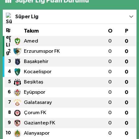
Süper Lig Puan Durumu
Süper Lig
#
Takım
O
P
1
Amed
0
0
2
Erzurumspor FK
0
0
3
Başakşehir
0
0
4
Kocaelispor
0
0
5
Beşiktaş
0
0
6
Eyüpspor
0
0
7
Galatasaray
0
0
8
Çorum FK
0
0
9
Gaziantep FK
0
0
10
Alanyaspor
0
0