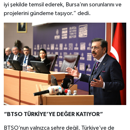
iyi şekilde temsil ederek, Bursa’nın sorunlarını ve
projelerini gündeme taşıyor.” dedi.
“BTSO TÜRKİYE’YE DEĞER KATIYOR”
BTSO’nun yalnızca şehre değil, Türkiye’ye de