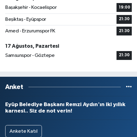
Başakşehir - Kocaelispor
19:00
Beşiktaş - Eyüpspor
21:30
Amed - Erzurumspor FK
21:30
17 Ağustos, Pazartesi
Samsunspor - Göztepe
21:30
Anket
Eyüp Belediye Başkanı Remzi Aydın'ın iki yıllık
karnesi.. Siz de not verin!
Ankete Katıl