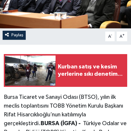
Paylaş
-
+
A
A
Kurban satış ve kesim
yerlerine sıkı denetim...
Bursa Ticaret ve Sanayi Odası (BTSO), yılın ilk
meclis toplantısını TOBB Yönetim Kurulu Başkanı
Rifat Hisarcıklıoğlu’nun katılımıyla
gerçekleştirdi.
BURSA (İGFA) -
Türkiye Odalar ve