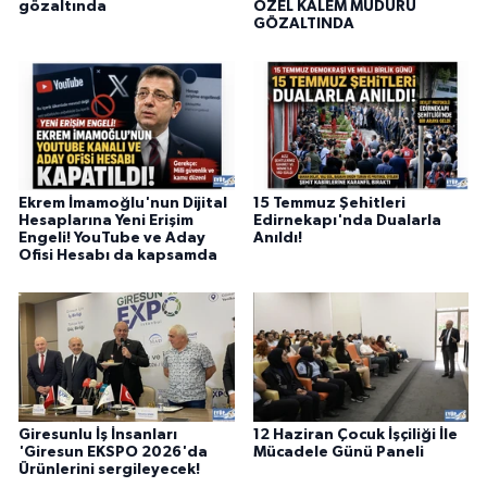
gözaltında
ÖZEL KALEM MÜDÜRÜ
GÖZALTINDA
Ekrem İmamoğlu'nun Dijital
15 Temmuz Şehitleri
Hesaplarına Yeni Erişim
Edirnekapı'nda Dualarla
Engeli! YouTube ve Aday
Anıldı!
Ofisi Hesabı da kapsamda
Giresunlu İş İnsanları
12 Haziran Çocuk İşçiliği İle
'Giresun EKSPO 2026'da
Mücadele Günü Paneli
Ürünlerini sergileyecek!