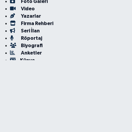
Foto Galeri
Video
Yazarlar
Firma Rehberi
Seri İlan
Röportaj
Biyografi
Anketler
Künye
İletişim
Servisler
Nöbetçi Eczaneler
Hava Durumu
İstanbul Namaz Vakitleri
Trafik Durumu
Süper Lig Puan Durumu ve Fikstür
Tüm Manşetler
Son Dakika Haberleri