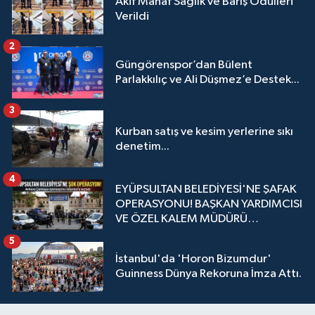
Akif Manaf Sağlık ve Barış Ödülleri
Verildi
2
Güngörenspor’dan Bülent
Parlakkılıç ve Ali Düşmez’e Destek...
3
Kurban satış ve kesim yerlerine sıkı
denetim...
4
EYÜPSULTAN BELEDİYESİ'NE ŞAFAK
OPERASYONU! BAŞKAN YARDIMCISI
VE ÖZEL KALEM MÜDÜRÜ
GÖZALTINDA
5
İstanbul'da 'Horon Bizumdur'
Guinness Dünya Rekoruna İmza Attı.