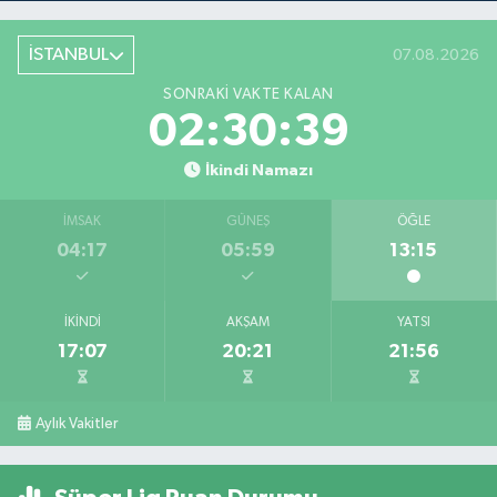
İSTANBUL
07.08.2026
SONRAKI VAKTE KALAN
02:30:39
İkindi Namazı
İMSAK
GÜNEŞ
ÖĞLE
04:17
05:59
13:15
İKINDI
AKŞAM
YATSI
17:07
20:21
21:56
Aylık Vakitler