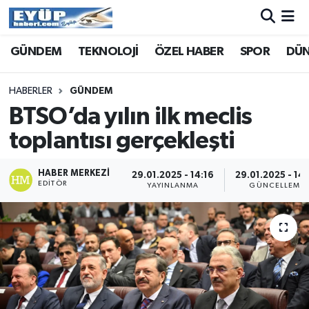
GÜNDEM
TEKNOLOJİ
ÖZEL HABER
SPOR
DÜ
HABERLER
GÜNDEM
BTSO’da yılın ilk meclis
toplantısı gerçekleşti
HABER MERKEZI
29.01.2025 - 14:16
29.01.2025 - 14
EDITÖR
YAYINLANMA
GÜNCELLEME