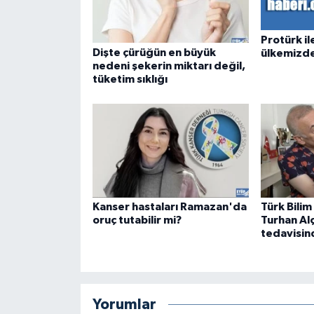
Protürk ile
Dişte çürüğün en büyük
ülkemizde
nedeni şekerin miktarı değil,
tüketim sıklığı
Kanser hastaları Ramazan'da
Türk Bilim
oruç tutabilir mi?
Turhan Al
tedavisind
Yorumlar