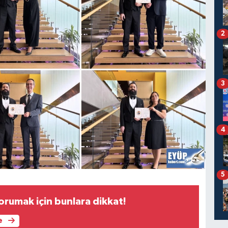
2
3
4
5
korumak için bunlara dikkat!
e