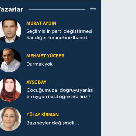
Yazarlar
MURAT AYDIN
Seçilmiş'in parti değiştirmesi
Sandığın Emanetine İhanet!
MEHMET YÜCEER
Durmak yok
AYŞE BAY
Çocuğumuza, doğruyu yanlışı
en uygun nasıl öğretebiliriz?
TÜLAY KİRMAN
Bazı şeyler değişmeli…