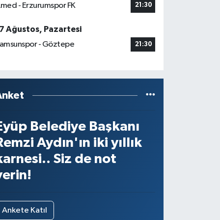
med - Erzurumspor FK
21:30
7 Ağustos, Pazartesi
amsunspor - Göztepe
21:30
Anket
Eyüp Belediye Başkanı
Remzi Aydın'ın iki yıllık
karnesi.. Siz de not
verin!
Ankete Katıl