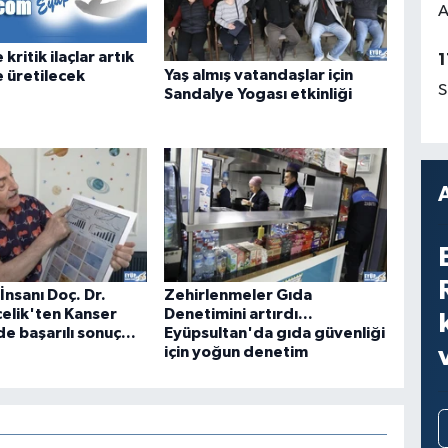
A
 kritik ilaçlar artık
1
Yaş almış vatandaşlar için
 üretilecek
S
Sandalye Yogası etkinliği
 İnsanı Doç. Dr.
Zehirlenmeler Gıda
çelik'ten Kanser
Denetimini artırdı...
e başarılı sonuç...
Eyüpsultan'da gıda güvenliği
için yoğun denetim