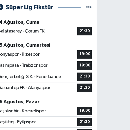
Süper Lig Fikstür
4 Ağustos, Cuma
alatasaray - Çorum FK
21:30
5 Ağustos, Cumartesi
onyaspor - Rizespor
19:00
asımpaşa - Trabzonspor
19:00
ençlerbirliği S.K. - Fenerbahçe
21:30
aziantep FK - Alanyaspor
21:30
6 Ağustos, Pazar
aşakşehir - Kocaelispor
19:00
eşiktaş - Eyüpspor
21:30