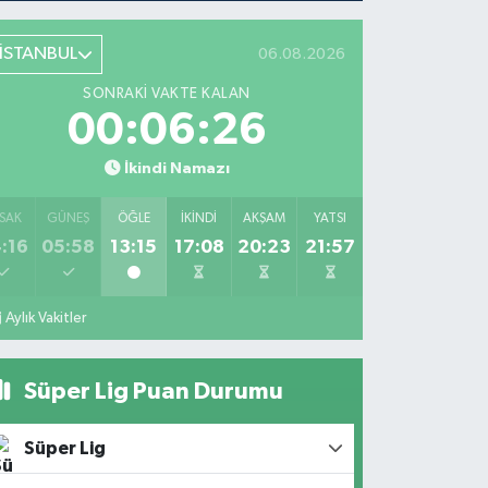
İSTANBUL
06.08.2026
SONRAKI VAKTE KALAN
00:06:26
İkindi Namazı
SAK
GÜNEŞ
ÖĞLE
İKINDI
AKŞAM
YATSI
:16
05:58
13:15
17:08
20:23
21:57
Aylık Vakitler
Süper Lig Puan Durumu
Süper Lig