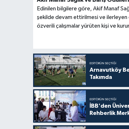
Edinilen bilgilere göre, Akif Manaf Sağl
şekilde devam ettirilmesi ve ilerleyen
özverili çalışmalar yürüten kişi ve kuru
EDITÖRÜN SEÇTIĞI
Arnavutköy Be
Takımda
EDITÖRÜN SEÇTIĞI
İBB'den Üniver
Rehberlik Mer