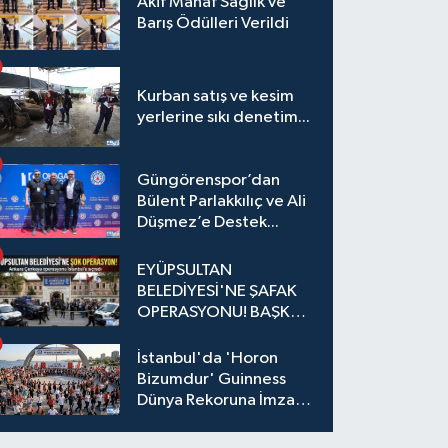
Akif Manaf Sağlık ve
Barış Ödülleri Verildi
Kurban satış ve kesim
yerlerine sıkı denetim...
Güngörenspor’dan
Bülent Parlakkılıç ve Ali
Düşmez’e Destek...
EYÜPSULTAN
BELEDİYESİ'NE ŞAFAK
OPERASYONU! BAŞKAN
YARDIMCISI VE ÖZEL
KALEM MÜDÜRÜ
İstanbul'da 'Horon
GÖZALTINDA
Bizumdur' Guinness
Dünya Rekoruna İmza
Attı.