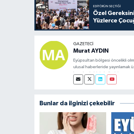
EDITÖRÜN SEÇTIĞI
Özel Gereksini
Yüzlerce Çocu
GAZETECI
Murat AYDIN
Eyüpsultan bölgesi öncelikli olm
ulusal haberleride yayınlamak ü
konularda bizimle iletişime geçeb
Bunlar da ilginizi çekebilir