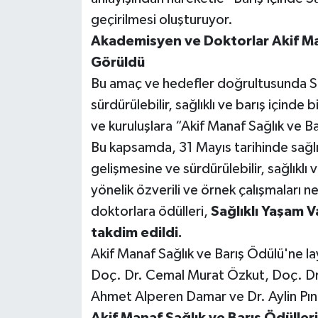
geçirilmesi oluşturuyor.
Akademisyen ve Doktorlar Akif Man
Görüldü
Bu amaç ve hedefler doğrultusunda Sağ
sürdürülebilir, sağlıklı ve barış içind
ve kuruluşlara “Akif Manaf Sağlık ve Ba
Bu kapsamda, 31 Mayıs tarihinde sağlık
gelişmesine ve sürdürülebilir, sağlıklı 
yönelik özverili ve örnek çalışmaları 
doktorlara ödülleri,
Sağlıklı Yaşam V
takdim edildi.
Akif Manaf Sağlık ve Barış Ödülü'ne lay
Doç. Dr. Cemal Murat Özkut, Doç. Dr.
Ahmet Alperen Damar ve Dr. Aylin Pın
Akif Manaf Sağlık ve Barış Ödülle