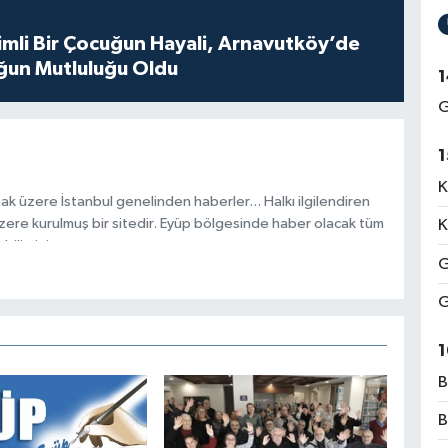
mli Bir Çocuğun Hayali, Arnavutköy’de
ğun Mutluluğu Oldu
1
G
1
K
ak üzere İstanbul genelinden haberler... Halkı ilgilendiren
zere kurulmuş bir sitedir. Eyüp bölgesinde haber olacak tüm
K
ilirsiniz.
G
G
1
B
B