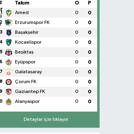
#
Takım
O
P
1
Amed
0
0
2
Erzurumspor FK
0
0
3
Başakşehir
0
0
4
Kocaelispor
0
0
5
Beşiktaş
0
0
6
Eyüpspor
0
0
7
Galatasaray
0
0
8
Çorum FK
0
0
9
Gaziantep FK
0
0
0
Alanyaspor
0
0
Detaylar için tıklayın