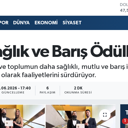
DO
47,
EU
55,
POR
DÜNYA
EKONOMİ
SİYASET
STE
64,
GRA
651
ğlık ve Barış Ödüll
BİS
13.
BIT
n ve toplumun daha sağlıklı, mutlu ve barı
64.
 olarak faaliyetlerini sürdürüyor.
.06.2026 - 17:40
6
2 DK
GÜNCELLEME
PAYLAŞIM
OKUNMA SÜRESI
1