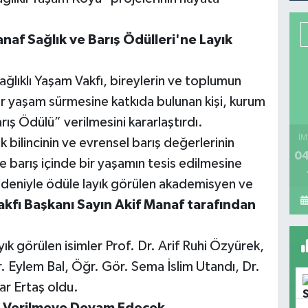
af Sağlık ve Barış Ödülleri'ne Layık
lıklı Yaşam Vakfı, bireylerin ve toplumun
e bir yaşam sürmesine katkıda bulunan kişi, kurum
rış Ödülü” verilmesini kararlaştırdı.
İM
 bilincinin ve evrensel barış değerlerinin
04
ve barış içinde bir yaşamın tesis edilmesine
nedeniyle ödüle layık görülen akademisyen ve
akfı Başkanı Sayın Akif Manaf tarafından
ık görülen isimler Prof. Dr. Arif Ruhi Özyürek,
 Eylem Bal, Öğr. Gör. Sema İslim Utandı, Dr.
ar Ertaş oldu.
ri Verilmeye Devam Edecek