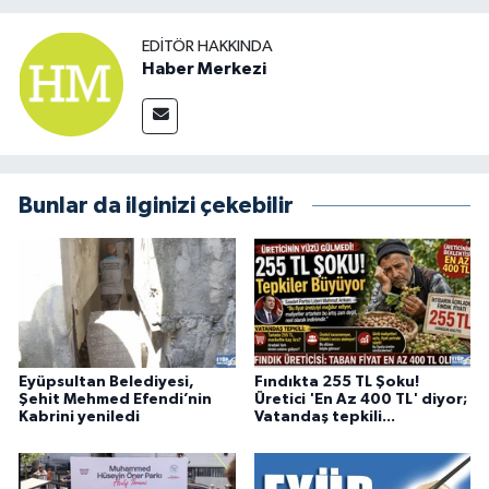
EDITÖR HAKKINDA
Haber Merkezi
Bunlar da ilginizi çekebilir
Eyüpsultan Belediyesi,
Fındıkta 255 TL Şoku!
Şehit Mehmed Efendi’nin
Üretici 'En Az 400 TL' diyor;
Kabrini yeniledi
Vatandaş tepkili...