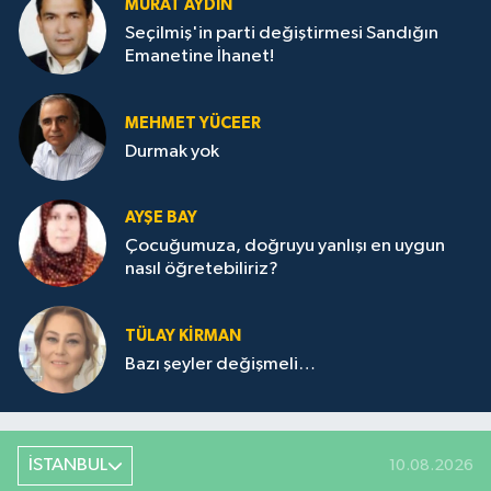
MURAT AYDIN
Seçilmiş'in parti değiştirmesi Sandığın
Emanetine İhanet!
MEHMET YÜCEER
Durmak yok
AYŞE BAY
Çocuğumuza, doğruyu yanlışı en uygun
nasıl öğretebiliriz?
TÜLAY KİRMAN
Bazı şeyler değişmeli…
İSTANBUL
10.08.2026