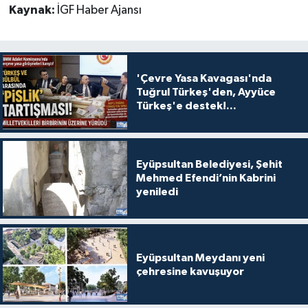
Kaynak:
İGF Haber Ajansı
'Çevre Yasa Kavagası'nda
Tuğrul Türkeş'den, Ayyüce
Türkeş'e destek!...
Eyüpsultan Belediyesi, Şehit
Mehmed Efendi’nin Kabrini
yeniledi
Eyüpsultan Meydanı yeni
çehresine kavuşuyor