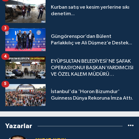
Kurban satış ve kesim yerlerine sıkı
denetim...
3
Güngörenspor’dan Bülent
Parlakkılıç ve Ali Düşmez’e Destek...
4
EYÜPSULTAN BELEDİYESİ'NE ŞAFAK
OPERASYONU! BAŞKAN YARDIMCISI
VE ÖZEL KALEM MÜDÜRÜ
GÖZALTINDA
5
İstanbul'da 'Horon Bizumdur'
Guinness Dünya Rekoruna İmza Attı.
Yazarlar