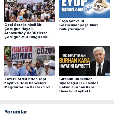
Paşa Kahve'si
Özel Gereksinimli Bir
Gaziosmanpaşa'lıları
Çocuğun Hayali,
buluşturuyor!
Arnavutköy’de Yüzlerce
Çocuğun Mutluluğu Oldu
Zafer Partisi'nden Yapı
Giresun'un sevilen
Kayıt ve Hobi Bahçeleri
siyasetçisi Eski Devlet
Mağdurlarına Destek Sözü
Bakanı Burhan Kara
Hayatını Kaybetti
Yorumlar