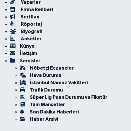
Yazarlar
Firma Rehberi
Seri İlan
Röportaj
Biyografi
Anketler
Künye
İletişim
Servisler
Nöbetçi Eczaneler
Hava Durumu
İstanbul Namaz Vakitleri
Trafik Durumu
Süper Lig Puan Durumu ve Fikstür
Tüm Manşetler
Son Dakika Haberleri
Haber Arşivi