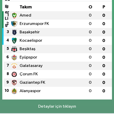
#
Takım
O
P
1
Amed
0
0
2
Erzurumspor FK
0
0
3
Başakşehir
0
0
4
Kocaelispor
0
0
5
Beşiktaş
0
0
6
Eyüpspor
0
0
7
Galatasaray
0
0
8
Çorum FK
0
0
9
Gaziantep FK
0
0
10
Alanyaspor
0
0
Detaylar için tıklayın