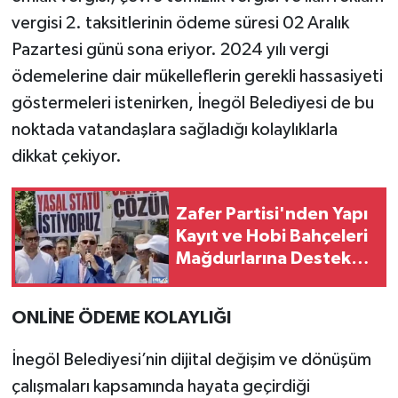
vergisi 2. taksitlerinin ödeme süresi 02 Aralık
Pazartesi günü sona eriyor. 2024 yılı vergi
ödemelerine dair mükelleflerin gerekli hassasiyeti
göstermeleri istenirken, İnegöl Belediyesi de bu
noktada vatandaşlara sağladığı kolaylıklarla
dikkat çekiyor.
Zafer Partisi'nden Yapı
Kayıt ve Hobi Bahçeleri
Mağdurlarına Destek
Sözü
ONLİNE ÖDEME KOLAYLIĞI
İnegöl Belediyesi’nin dijital değişim ve dönüşüm
çalışmaları kapsamında hayata geçirdiği