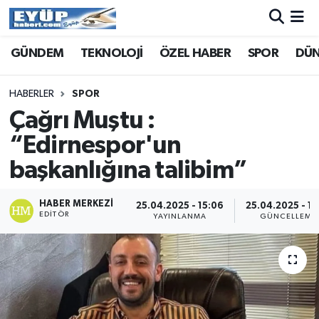
GÜNDEM
TEKNOLOJİ
ÖZEL HABER
SPOR
DÜ
HABERLER
SPOR
Çağrı Muştu :
“Edirnespor'un
başkanlığına talibim”
HABER MERKEZI
25.04.2025 - 15:06
25.04.2025 - 15
EDITÖR
YAYINLANMA
GÜNCELLEME