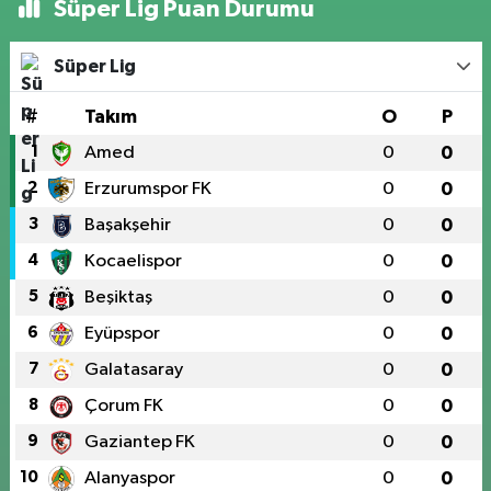
Süper Lig Puan Durumu
Süper Lig
#
Takım
O
P
1
Amed
0
0
2
Erzurumspor FK
0
0
3
Başakşehir
0
0
4
Kocaelispor
0
0
5
Beşiktaş
0
0
6
Eyüpspor
0
0
7
Galatasaray
0
0
8
Çorum FK
0
0
9
Gaziantep FK
0
0
10
Alanyaspor
0
0