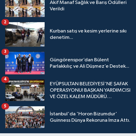
Akif Manaf Sağlık ve Barış Ödülleri
Verildi
2
Kurban satış ve kesim yerlerine sıkı
denetim...
3
Güngörenspor’dan Bülent
Parlakkılıç ve Ali Düşmez’e Destek...
4
EYÜPSULTAN BELEDİYESİ'NE ŞAFAK
OPERASYONU! BAŞKAN YARDIMCISI
VE ÖZEL KALEM MÜDÜRÜ
GÖZALTINDA
5
İstanbul'da 'Horon Bizumdur'
Guinness Dünya Rekoruna İmza Attı.