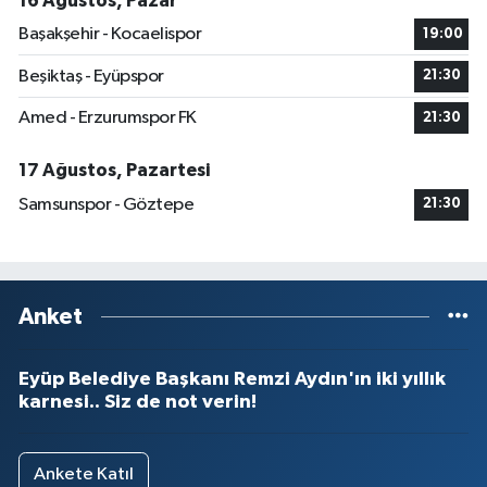
16 Ağustos, Pazar
Başakşehir - Kocaelispor
19:00
Beşiktaş - Eyüpspor
21:30
Amed - Erzurumspor FK
21:30
17 Ağustos, Pazartesi
Samsunspor - Göztepe
21:30
Anket
Eyüp Belediye Başkanı Remzi Aydın'ın iki yıllık
karnesi.. Siz de not verin!
Ankete Katıl