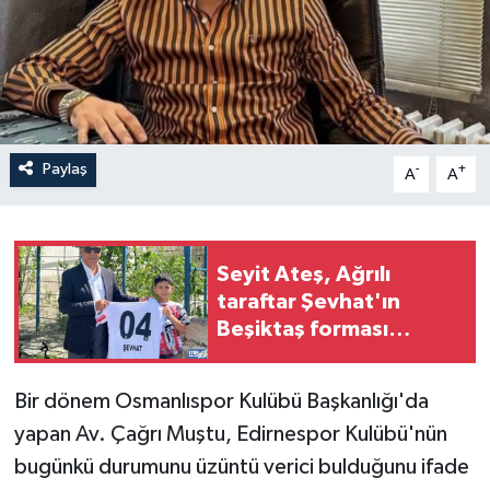
Paylaş
-
+
A
A
Seyit Ateş, Ağrılı
taraftar Şevhat'ın
Beşiktaş forması
hayalini gerçekleştirdi
Bir dönem Osmanlıspor Kulübü Başkanlığı'da
yapan Av. Çağrı Muştu, Edirnespor Kulübü'nün
bugünkü durumunu üzüntü verici bulduğunu ifade