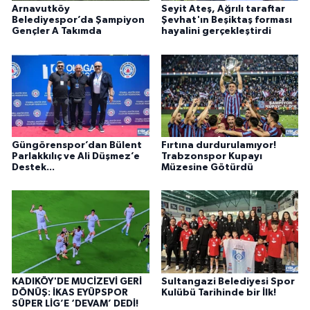
Arnavutköy
Seyit Ateş, Ağrılı taraftar
Belediyespor’da Şampiyon
Şevhat'ın Beşiktaş forması
Gençler A Takımda
hayalini gerçekleştirdi
Güngörenspor’dan Bülent
Fırtına durdurulamıyor!
Parlakkılıç ve Ali Düşmez’e
Trabzonspor Kupayı
Destek...
Müzesine Götürdü
KADIKÖY'DE MUCİZEVİ GERİ
Sultangazi Belediyesi Spor
DÖNÜŞ: İKAS EYÜPSPOR
Kulübü Tarihinde bir İlk!
SÜPER LİG’E ‘DEVAM’ DEDİ!