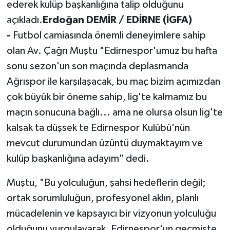
ederek kulüp başkanlığına talip olduğunu
açıkladı.
Erdoğan DEMİR / EDİRNE (İGFA)
-
Futbol camiasında önemli deneyimlere sahip
olan Av. Çağrı Muştu "Edirnespor'umuz bu hafta
sonu sezon'un son maçında deplasmanda
Ağrıspor ile karşılaşacak, bu maç bizim açımızdan
çok büyük bir öneme sahip, lig'te kalmamız bu
maçın sonucuna bağlı... ama ne olursa olsun lig'te
kalsak ta düşsek te Edirnespor Kulübü'nün
mevcut durumundan üzüntü duymaktayım ve
kulüp başkanlığına adayım" dedi.
Muştu, "Bu yolculuğun, şahsi hedeflerin değil;
ortak sorumluluğun, profesyonel aklın, planlı
mücadelenin ve kapsayıcı bir vizyonun yolculuğu
olduğunu vurgulayarak, Edirnespor'un geçmişte