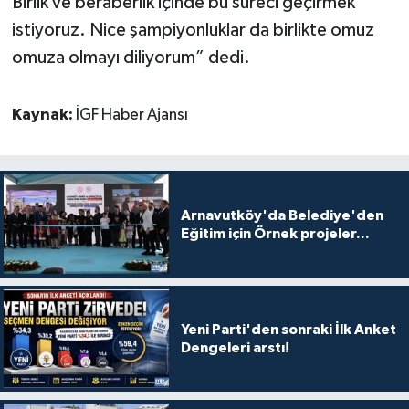
Birlik ve beraberlik içinde bu süreci geçirmek
istiyoruz. Nice şampiyonluklar da birlikte omuz
omuza olmayı diliyorum” dedi.
Kaynak:
İGF Haber Ajansı
Arnavutköy'da Belediye'den
Eğitim için Örnek projeler...
Yeni Parti'den sonraki İlk Anket
Dengeleri arstı!