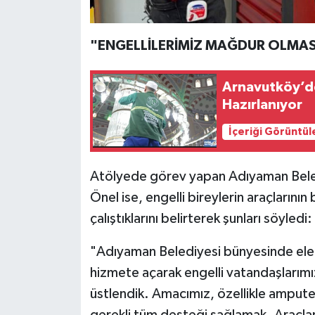
"ENGELLİLERİMİZ MAĞDUR OLMASI
Arnavutköy’de
Hazırlanıyor
İçeriği Görüntül
Atölyede görev yapan Adıyaman Beledi
Önel ise, engelli bireylerin araçlarının
çalıştıklarını belirterek şunları söyledi:
"Adıyaman Belediyesi bünyesinde elek
hizmete açarak engelli vatandaşlarımızı
üstlendik. Amacımız, özellikle ampute
gerekli tüm desteği sağlamak. Araçları