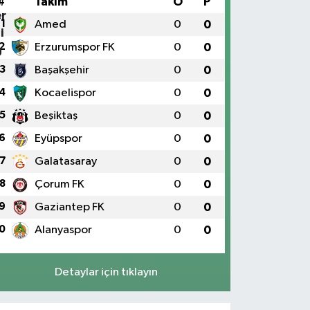
#
Takım
O
P
1
Amed
0
0
2
Erzurumspor FK
0
0
3
Başakşehir
0
0
4
Kocaelispor
0
0
5
Beşiktaş
0
0
6
Eyüpspor
0
0
7
Galatasaray
0
0
8
Çorum FK
0
0
9
Gaziantep FK
0
0
0
Alanyaspor
0
0
Detaylar için tıklayın