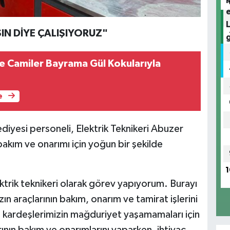
N DİYE ÇALIŞIYORUZ"
 Camiler Bayrama Gül Kokularıyla
e
yesi personeli, Elektrik Teknikeri Abuzer
 bakım ve onarımı için yoğun bir şekilde
1
trik teknikeri olarak görev yapıyorum. Burayı
n araçlarının bakım, onarım ve tamirat işlerini
 kardeşlerimizin mağduriyet yaşamamaları için
nın bakım ve onarımlarını yaparken, ihtiyaç