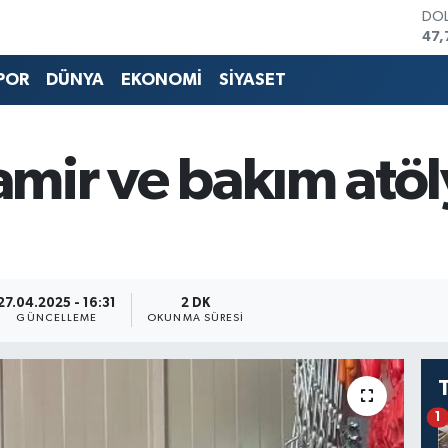
DO
47,
EU
55,
POR
DÜNYA
EKONOMİ
SİYASET
STE
64,
GRA
651
tamir ve bakım atö
BİS
13.
BIT
64.
27.04.2025 - 16:31
2 DK
GÜNCELLEME
OKUNMA SÜRESI
1