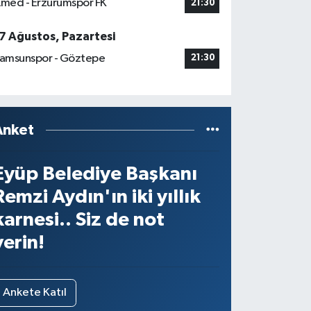
med - Erzurumspor FK
21:30
7 Ağustos, Pazartesi
amsunspor - Göztepe
21:30
Anket
Eyüp Belediye Başkanı
Remzi Aydın'ın iki yıllık
karnesi.. Siz de not
verin!
Ankete Katıl