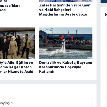
e'si
Zafer Partisi'nden Yapı Kayıt
paşa'lıları
ve Hobi Bahçeleri
yor!
Mağdurlarına Destek Sözü
y’e Aile, Eğitim ve
Denizcilik ve Kabotaj Bayramı
şama Değer Katan
Karaburun’da Coşkuyla
mlar Hizmete Açıldı
Kutlandı