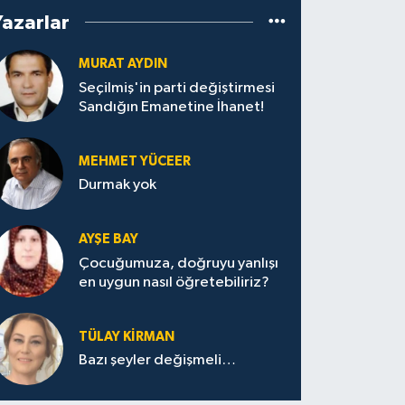
Yazarlar
MURAT AYDIN
Seçilmiş'in parti değiştirmesi
Sandığın Emanetine İhanet!
MEHMET YÜCEER
Durmak yok
AYŞE BAY
Çocuğumuza, doğruyu yanlışı
en uygun nasıl öğretebiliriz?
TÜLAY KİRMAN
Bazı şeyler değişmeli…