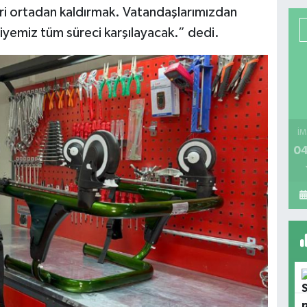
ri ortadan kaldırmak. Vatandaşlarımızdan
iyemiz tüm süreci karşılayacak.” dedi.
İM
04