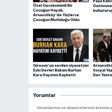
Paşa Kahv
Özel Gereksinimli Bir
Gaziosman
Çocuğun Hayali,
buluşturu
Arnavutköy’de Yüzlerce
Çocuğun Mutluluğu Oldu
Giresun'un sevilen siyasetçisi
Arnavutkö
Eski Devlet Bakanı Burhan
Sosyal Ya
Kara Hayatını Kaybetti
Dev Yatırı
Yorumlar