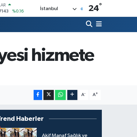
°
LAR
24
İstanbul
7143
%0.16
RO
0317
%-0.02
RLİN
2463
%0.07
M ALTIN
0.40
%0.45
lyesi hizmete
T100
799
%70
COIN
225,61
%-0.63
-
+
A
A
Trend Haberler
Akif Manaf Sağlık ve