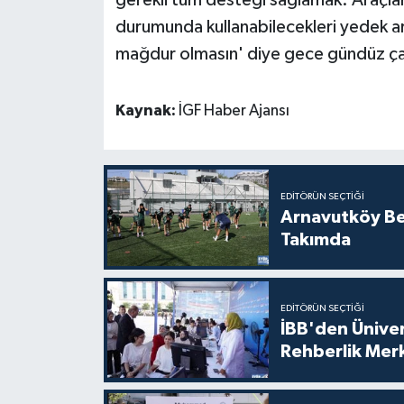
durumunda kullanabilecekleri yedek ar
mağdur olmasın' diye gece gündüz çal
Kaynak:
İGF Haber Ajansı
EDITÖRÜN SEÇTIĞI
Arnavutköy Be
Takımda
EDITÖRÜN SEÇTIĞI
İBB'den Üniver
Rehberlik Mer