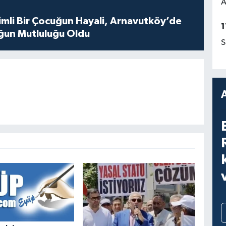
A
mli Bir Çocuğun Hayali, Arnavutköy’de
1
ğun Mutluluğu Oldu
S