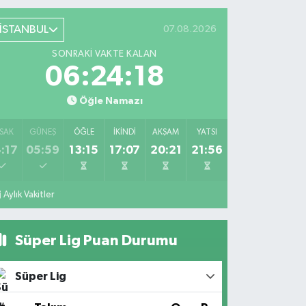
İSTANBUL
07.08.2026
SONRAKI VAKTE KALAN
06:24:18
Öğle Namazı
SAK
GÜNEŞ
ÖĞLE
İKINDI
AKŞAM
YATSI
:17
05:59
13:15
17:07
20:21
21:56
Aylık Vakitler
Süper Lig Puan Durumu
Süper Lig