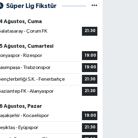
Süper Lig Fikstür
4 Ağustos, Cuma
alatasaray - Çorum FK
21:30
5 Ağustos, Cumartesi
onyaspor - Rizespor
19:00
asımpaşa - Trabzonspor
19:00
ençlerbirliği S.K. - Fenerbahçe
21:30
aziantep FK - Alanyaspor
21:30
6 Ağustos, Pazar
aşakşehir - Kocaelispor
19:00
eşiktaş - Eyüpspor
21:30