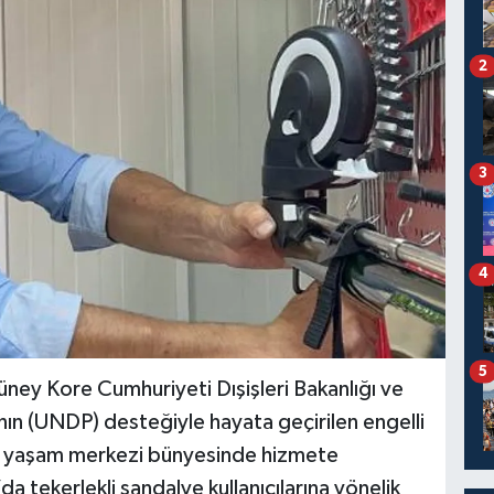
2
3
4
5
ey Kore Cumhuriyeti Dışişleri Bakanlığı ve
nın (UNDP) desteğiyle hayata geçirilen engelli
iz yaşam merkezi bünyesinde hizmete
a tekerlekli sandalye kullanıcılarına yönelik