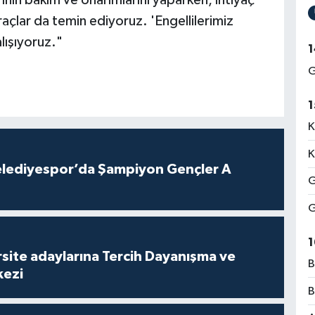
açlar da temin ediyoruz. 'Engellilerimiz
ışıyoruz."
1
G
1
K
K
lediyespor’da Şampiyon Gençler A
G
G
1
site adaylarına Tercih Dayanışma ve
B
kezi
B