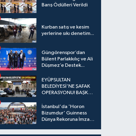
Barış Ödülleri Verildi
Kurban satış ve kesim
yerlerine sıkı denetim...
Güngörenspor’dan
Bülent Parlakkılıç ve Ali
Düşmez’e Destek...
EYÜPSULTAN
BELEDİYESİ'NE ŞAFAK
OPERASYONU! BAŞKAN
YARDIMCISI VE ÖZEL
KALEM MÜDÜRÜ
İstanbul'da 'Horon
GÖZALTINDA
Bizumdur' Guinness
Dünya Rekoruna İmza
Attı.