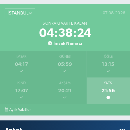
İSTANBUL
07.08.2026
SONRAKI VAKTE KALAN
04:38:24
İmsak Namazı
İMSAK
GÜNEŞ
ÖĞLE
04:17
05:59
13:15
İKINDI
AKŞAM
YATSI
17:07
20:21
21:56
Aylık Vakitler