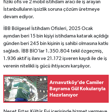
fiziki ofis ve 2 mobil istihdam aracı ile iş arayan
İstanbulluların işsizlik soruna çözüm üretmeye
devam ediyor.
İBB Bölgesel İstihdam Ofisleri, 2025 Ocak
ayından beri 15 bin kişiyi istihdama katarak açıldığı
günden beri 245 bin kişinin iş sahibi olmasına katkı
sağladı. İBB BİO’lar 1.350.804 tekil özgeçmiş,
1.936 aktif iş ilanı ve 21.172 işveren kaydı ile de iş
verenin nitelikli iş gücü ihtiyacını karşılıyor.
Arnavutköy’de Camiler
Bayrama Gül Kokularıyla
Hazırlanıyor
Neşet Ertaş Kültür Evi içerisinde hizmet vermeye