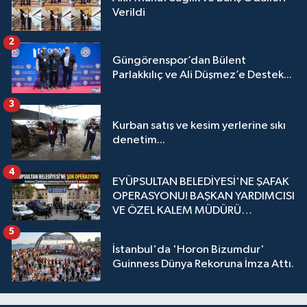
Verildi
2
Güngörenspor’dan Bülent
Parlakkılıç ve Ali Düşmez’e Destek...
3
Kurban satış ve kesim yerlerine sıkı
denetim...
4
EYÜPSULTAN BELEDİYESİ'NE ŞAFAK
OPERASYONU! BAŞKAN YARDIMCISI
VE ÖZEL KALEM MÜDÜRÜ
GÖZALTINDA
5
İstanbul'da 'Horon Bizumdur'
Guinness Dünya Rekoruna İmza Attı.