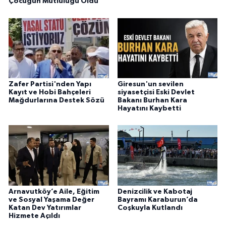
Çocuğun Mutluluğu Oldu
Zafer Partisi'nden Yapı
Giresun'un sevilen
Kayıt ve Hobi Bahçeleri
siyasetçisi Eski Devlet
Mağdurlarına Destek Sözü
Bakanı Burhan Kara
Hayatını Kaybetti
Arnavutköy’e Aile, Eğitim
Denizcilik ve Kabotaj
ve Sosyal Yaşama Değer
Bayramı Karaburun’da
Katan Dev Yatırımlar
Coşkuyla Kutlandı
Hizmete Açıldı