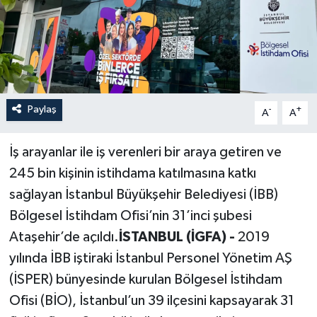
Paylaş
-
+
A
A
İş arayanlar ile iş verenleri bir araya getiren ve
245 bin kişinin istihdama katılmasına katkı
sağlayan İstanbul Büyükşehir Belediyesi (İBB)
Bölgesel İstihdam Ofisi’nin 31’inci şubesi
Ataşehir’de açıldı.
İSTANBUL (İGFA) -
2019
yılında İBB iştiraki İstanbul Personel Yönetim AŞ
(İSPER) bünyesinde kurulan Bölgesel İstihdam
Ofisi (BİO), İstanbul’un 39 ilçesini kapsayarak 31