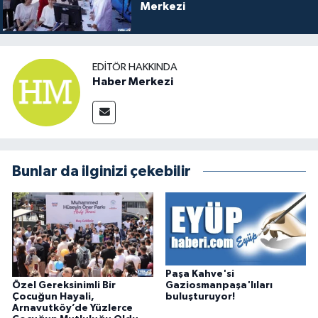
Merkezi
EDITÖR HAKKINDA
Haber Merkezi
Bunlar da ilginizi çekebilir
Paşa Kahve'si
Özel Gereksinimli Bir
Gaziosmanpaşa'lıları
Çocuğun Hayali,
buluşturuyor!
Arnavutköy’de Yüzlerce