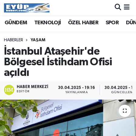
GÜNDEM
TEKNOLOJİ
ÖZEL HABER
SPOR
DÜ
HABERLER
YAŞAM
İstanbul Ataşehir'de
Bölgesel İstihdam Ofisi
açıldı
HABER MERKEZI
30.04.2025 - 19:16
30.04.2025 - 19
EDITÖR
YAYINLANMA
GÜNCELLEME