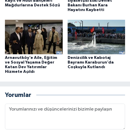
Kayıt ve Hobi Bahçeleri
siyasetçisi Eski Devlet
Mağdurlarına Destek Sözü
Bakanı Burhan Kara
Hayatını Kaybetti
Arnavutköy’e Aile, Eğitim
Denizcilik ve Kabotaj
ve Sosyal Yaşama Değer
Bayramı Karaburun’da
Katan Dev Yatırımlar
Coşkuyla Kutlandı
Hizmete Açıldı
Yorumlar