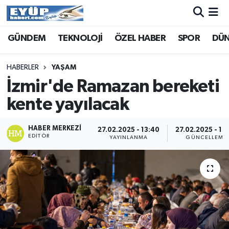
GÜNDEM
TEKNOLOJİ
ÖZEL HABER
SPOR
DÜ
HABERLER
YAŞAM
İzmir'de Ramazan bereketi
kente yayılacak
HABER MERKEZI
27.02.2025 - 13:40
27.02.2025 - 13
EDITÖR
YAYINLANMA
GÜNCELLEME