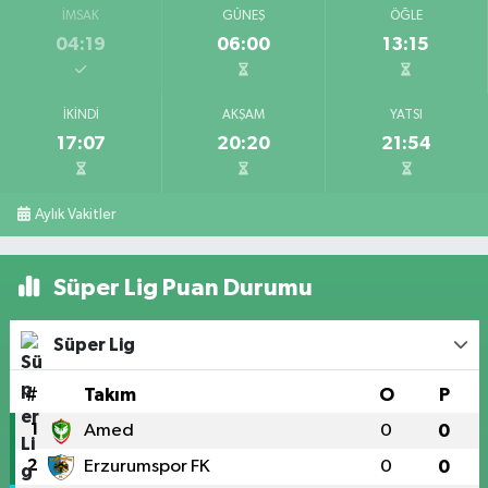
İMSAK
GÜNEŞ
ÖĞLE
04:19
06:00
13:15
İKINDI
AKŞAM
YATSI
17:07
20:20
21:54
Aylık Vakitler
Süper Lig Puan Durumu
Süper Lig
#
Takım
O
P
1
Amed
0
0
2
Erzurumspor FK
0
0