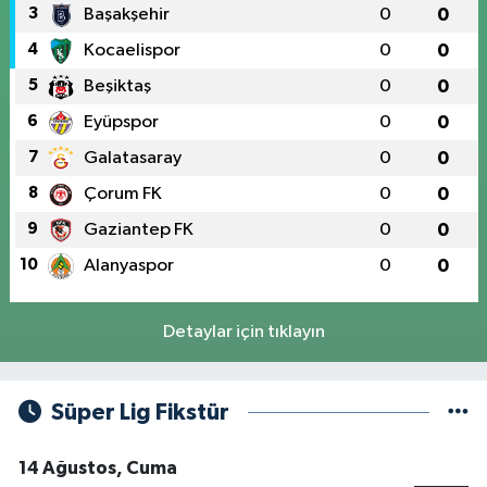
3
Başakşehir
0
0
4
Kocaelispor
0
0
5
Beşiktaş
0
0
6
Eyüpspor
0
0
7
Galatasaray
0
0
8
Çorum FK
0
0
9
Gaziantep FK
0
0
10
Alanyaspor
0
0
Detaylar için tıklayın
Süper Lig Fikstür
14 Ağustos, Cuma