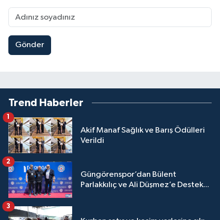
Gönder
Trend Haberler
1
Akif Manaf Sağlık ve Barış Ödülleri
Verildi
2
Güngörenspor’dan Bülent
Parlakkılıç ve Ali Düşmez’e Destek...
3