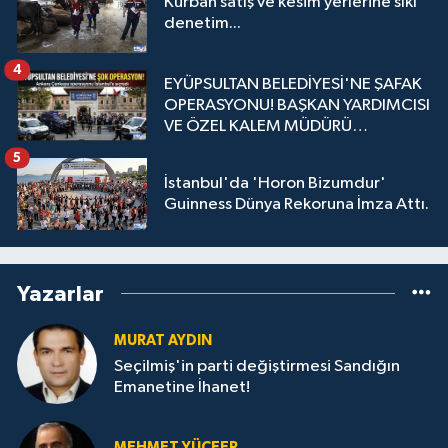
Kurban satış ve kesim yerlerine sıkı
denetim...
4
EYÜPSULTAN BELEDİYESİ'NE ŞAFAK
OPERASYONU! BAŞKAN YARDIMCISI
VE ÖZEL KALEM MÜDÜRÜ
GÖZALTINDA
5
İstanbul'da 'Horon Bizumdur'
Guinness Dünya Rekoruna İmza Attı.
Yazarlar
MURAT AYDIN
Seçilmiş'in parti değiştirmesi Sandığın
Emanetine İhanet!
MEHMET YÜCEER