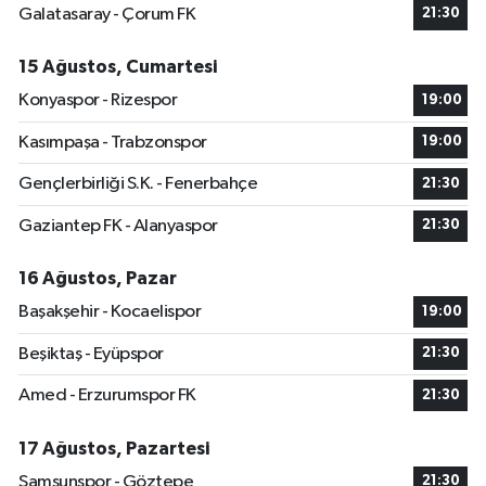
Galatasaray - Çorum FK
21:30
15 Ağustos, Cumartesi
Konyaspor - Rizespor
19:00
Kasımpaşa - Trabzonspor
19:00
Gençlerbirliği S.K. - Fenerbahçe
21:30
Gaziantep FK - Alanyaspor
21:30
16 Ağustos, Pazar
Başakşehir - Kocaelispor
19:00
Beşiktaş - Eyüpspor
21:30
Amed - Erzurumspor FK
21:30
17 Ağustos, Pazartesi
Samsunspor - Göztepe
21:30