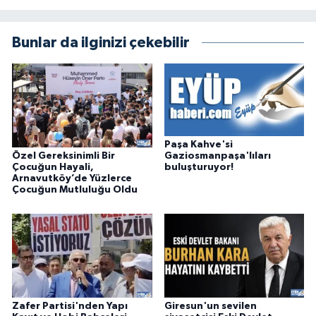
Bunlar da ilginizi çekebilir
Paşa Kahve'si
Özel Gereksinimli Bir
Gaziosmanpaşa'lıları
Çocuğun Hayali,
buluşturuyor!
Arnavutköy’de Yüzlerce
Çocuğun Mutluluğu Oldu
Zafer Partisi'nden Yapı
Giresun'un sevilen