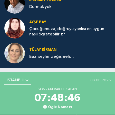
Durmak yok
AYŞE BAY
Çocuğumuza, doğruyu yanlışı en uygun
nasıl öğretebiliriz?
TÜLAY KİRMAN
Bazı şeyler değişmeli…
İSTANBUL
08.08.2026
SONRAKI VAKTE KALAN
07:48:46
Öğle Namazı