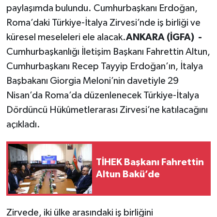
paylaşımda bulundu. Cumhurbaşkanı Erdoğan,
Roma’daki Türkiye-İtalya Zirvesi’nde iş birliği ve
küresel meseleleri ele alacak.
ANKARA (İGFA) -
Cumhurbaşkanlığı İletişim Başkanı Fahrettin Altun,
Cumhurbaşkanı Recep Tayyip Erdoğan’ın, İtalya
Başbakanı Giorgia Meloni’nin davetiyle 29
Nisan’da Roma’da düzenlenecek Türkiye-İtalya
Dördüncü Hükûmetlerarası Zirvesi’ne katılacağını
açıkladı.
TİHEK Başkanı Fahrettin
Altun Bakü’de
Zirvede, iki ülke arasındaki iş birliğini