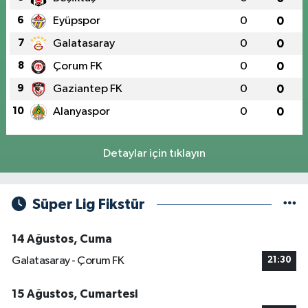
6
Eyüpspor
0
0
7
Galatasaray
0
0
8
Çorum FK
0
0
9
Gaziantep FK
0
0
10
Alanyaspor
0
0
Detaylar için tıklayın
Süper Lig Fikstür
14 Ağustos, Cuma
Galatasaray - Çorum FK
21:30
15 Ağustos, Cumartesi