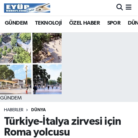
GÜNDEM
TEKNOLOJİ
ÖZEL HABER
SPOR
DÜ
GÜNDEM
HABERLER
DÜNYA
Türkiye-İtalya zirvesi için
Roma yolcusu