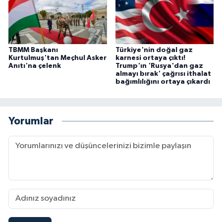
TBMM Başkanı
Türkiye'nin doğal gaz
Kurtulmuş'tan Meçhul Asker
karnesi ortaya çıktı!
Anıtı'na çelenk
Trump'ın 'Rusya'dan gaz
almayı bırak' çağrısı ithalat
bağımlılığını ortaya çıkardı
Yorumlar