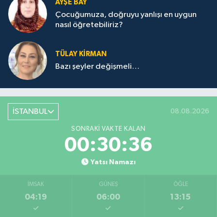
AYŞE BAY
Çocuğumuza, doğruyu yanlışı en uygun
nasıl öğretebiliriz?
TÜLAY KİRMAN
Bazı şeyler değişmeli…
İSTANBUL
08.08.2026
SONRAKI VAKTE KALAN
00:30:36
Yatsı Namazı
İMSAK
GÜNEŞ
ÖĞLE
04:19
06:00
13:15