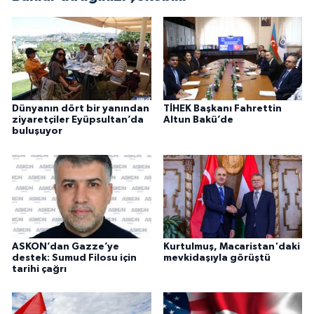
Dünyanın dört bir yanından
TİHEK Başkanı Fahrettin
ziyaretçiler Eyüpsultan’da
Altun Bakü’de
buluşuyor
ASKON’dan Gazze’ye
Kurtulmuş, Macaristan'daki
destek: Sumud Filosu için
mevkidaşıyla görüştü
tarihi çağrı