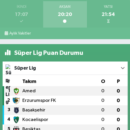
İKINDI
AKŞAM
YATSI
17:07
20:20
21:54
Aylık Vakitler
Süper Lig Puan Durumu
Süper Lig
#
Takım
O
P
1
Amed
0
0
2
Erzurumspor FK
0
0
3
Başakşehir
0
0
4
Kocaelispor
0
0
5
Beşiktaş
0
0