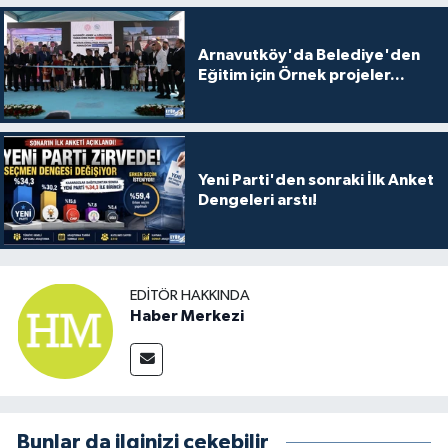
Arnavutköy'da Belediye'den
Eğitim için Örnek projeler...
Yeni Parti'den sonraki İlk Anket
Dengeleri arstı!
EDITÖR HAKKINDA
Haber Merkezi
Bunlar da ilginizi çekebilir