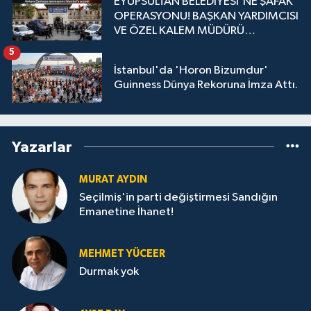
EYÜPSULTAN BELEDİYESİ'NE ŞAFAK
OPERASYONU! BAŞKAN YARDIMCISI
VE ÖZEL KALEM MÜDÜRÜ
GÖZALTINDA
5
İstanbul'da 'Horon Bizumdur'
Guinness Dünya Rekoruna İmza Attı.
Yazarlar
MURAT AYDIN
Seçilmiş'in parti değiştirmesi Sandığın
Emanetine İhanet!
MEHMET YÜCEER
Durmak yok