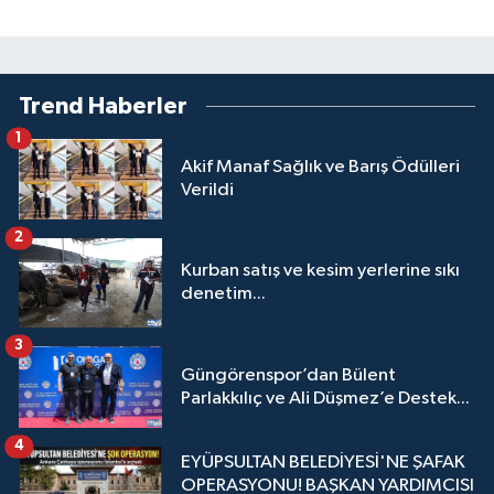
Trend Haberler
1
Akif Manaf Sağlık ve Barış Ödülleri
Verildi
2
Kurban satış ve kesim yerlerine sıkı
denetim...
3
Güngörenspor’dan Bülent
Parlakkılıç ve Ali Düşmez’e Destek...
4
EYÜPSULTAN BELEDİYESİ'NE ŞAFAK
OPERASYONU! BAŞKAN YARDIMCISI