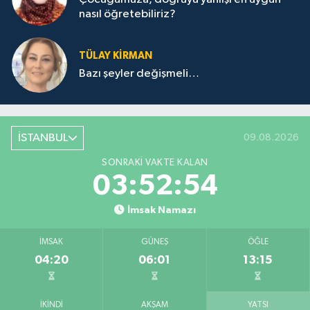
nasıl öğretebiliriz?
TÜLAY KİRMAN
Bazı şeyler değişmeli…
İSTANBUL
09.08.2026
SONRAKI VAKTE KALAN
03:52:54
İmsak Namazı
İMSAK
GÜNEŞ
ÖĞLE
04:20
06:01
13:15
İKINDI
AKŞAM
YATSI