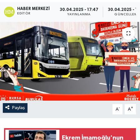
HABER MERKEZI
30.04.2025 - 17:47
30.04.2025 - 17
EDITÖR
YAYINLANMA
GÜNCELLEME
Paylaş
-
+
A
A
Ekrem İmamoğlu'nun