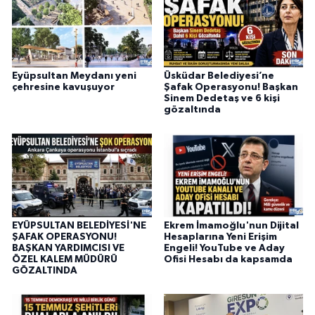
Eyüpsultan Meydanı yeni
Üsküdar Belediyesi’ne
çehresine kavuşuyor
Şafak Operasyonu! Başkan
Sinem Dedetaş ve 6 kişi
gözaltında
EYÜPSULTAN BELEDİYESİ'NE
Ekrem İmamoğlu'nun Dijital
ŞAFAK OPERASYONU!
Hesaplarına Yeni Erişim
BAŞKAN YARDIMCISI VE
Engeli! YouTube ve Aday
ÖZEL KALEM MÜDÜRÜ
Ofisi Hesabı da kapsamda
GÖZALTINDA