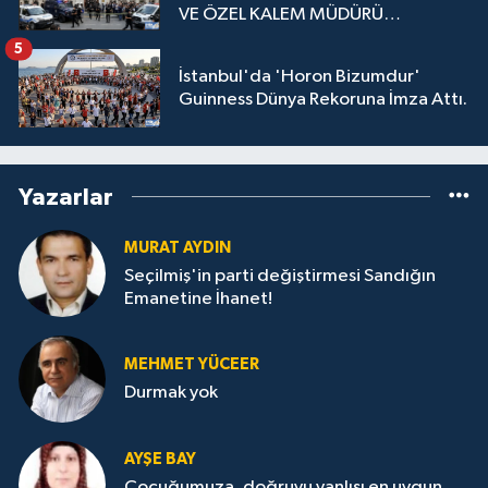
VE ÖZEL KALEM MÜDÜRÜ
GÖZALTINDA
5
İstanbul'da 'Horon Bizumdur'
Guinness Dünya Rekoruna İmza Attı.
Yazarlar
MURAT AYDIN
Seçilmiş'in parti değiştirmesi Sandığın
Emanetine İhanet!
MEHMET YÜCEER
Durmak yok
AYŞE BAY
Çocuğumuza, doğruyu yanlışı en uygun