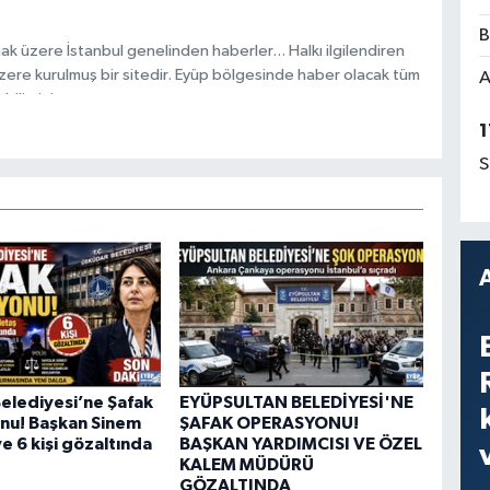
B
ak üzere İstanbul genelinden haberler... Halkı ilgilendiren
zere kurulmuş bir sitedir. Eyüp bölgesinde haber olacak tüm
A
ilirsiniz.
1
S
elediyesi’ne Şafak
EYÜPSULTAN BELEDİYESİ'NE
nu! Başkan Sinem
ŞAFAK OPERASYONU!
e 6 kişi gözaltında
BAŞKAN YARDIMCISI VE ÖZEL
KALEM MÜDÜRÜ
GÖZALTINDA