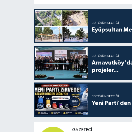
EDITÖRÜN SEÇTIĞI
Eyüpsultan Me
EDITÖRÜN SEÇTIĞI
Arnavutköy'da
projeler...
EDITÖRÜN SEÇTIĞI
Yeni Parti'den 
GAZETECI