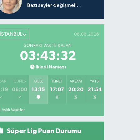
Bazı şeyler değişmeli…
İSTANBUL
08.08.2026
SONRAKI VAKTE KALAN
03:43:32
İkindi Namazı
SAK
GÜNEŞ
ÖĞLE
İKINDI
AKŞAM
YATSI
:19
06:00
13:15
17:07
20:20
21:54
Aylık Vakitler
Süper Lig Puan Durumu