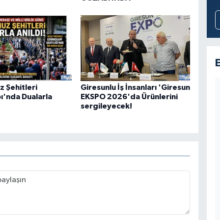
 Şehitleri
Giresunlu İş İnsanları 'Giresun
ı'nda Dualarla
EKSPO 2026'da Ürünlerini
sergileyecek!