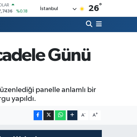
°
OLAR
26
İstanbul
7,7436
%0.18
URO
5,2510
%0.32
TERLİN
4,4811
%0.38
RAM ALTIN
660.55
%0.03
ücadele Günü
İST100
3.779
%-14
ITCOIN
4.959,79
%1.11
üzenlediği panelle anlamlı bir
rgu yapıldı.
-
+
A
A