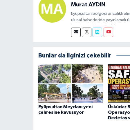
Murat AYDIN
Eyüpsultan bölgesi öncelikli olm
ulusal haberleride yayınlamak ü
konularda bizimle iletişime geçeb
Bunlar da ilginizi çekebilir
Eyüpsultan Meydanı yeni
Üsküdar B
çehresine kavuşuyor
Operasyo
Dedetaş v