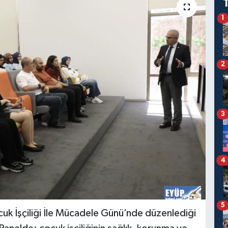
1
2
3
4
5
uk İşçiliği İle Mücadele Günü’nde düzenlediği