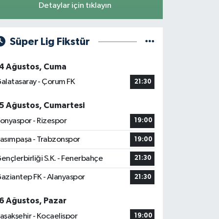
Detaylar için tıklayın
Süper Lig Fikstür
4 Ağustos, Cuma
alatasaray - Çorum FK
21:30
5 Ağustos, Cumartesi
onyaspor - Rizespor
19:00
asımpaşa - Trabzonspor
19:00
ençlerbirliği S.K. - Fenerbahçe
21:30
aziantep FK - Alanyaspor
21:30
6 Ağustos, Pazar
aşakşehir - Kocaelispor
19:00