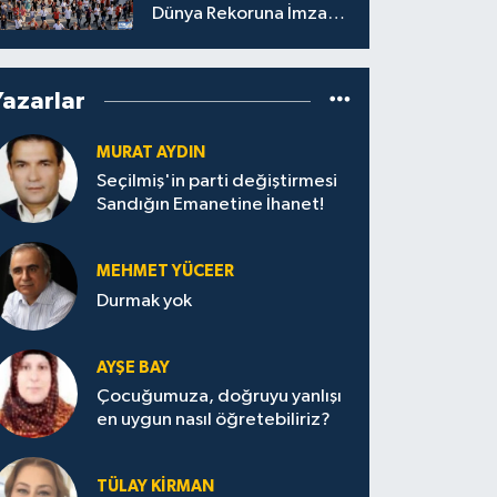
Dünya Rekoruna İmza
Attı.
Yazarlar
MURAT AYDIN
Seçilmiş'in parti değiştirmesi
Sandığın Emanetine İhanet!
MEHMET YÜCEER
Durmak yok
AYŞE BAY
Çocuğumuza, doğruyu yanlışı
en uygun nasıl öğretebiliriz?
TÜLAY KİRMAN