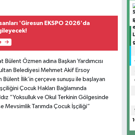
İnsanları 'Giresun EKSPO 2026'da
gileyecek!
e
at Bülent Özmen adına Başkan Yardımcısı
ultan Belediyesi Mehmet Akif Ersoy
Bülent İlik’in çerçeve sunuşu ile başlayan
şçiliğini Çocuk Hakları Bağlamında
ız “Yoksulluk ve Okul Terkinin Gölgesinde
se Mevsimlik Tarımda Çocuk İşçiliği”
1