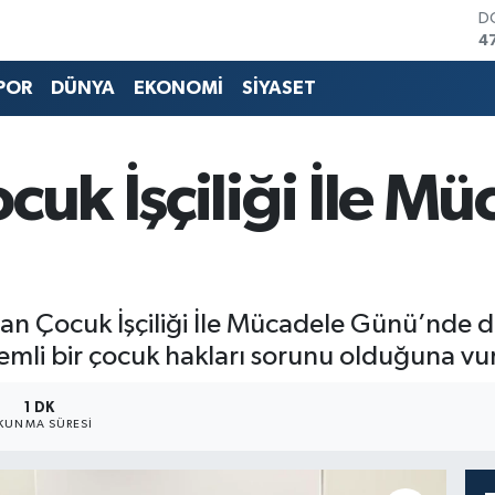
D
4
E
5
POR
DÜNYA
EKONOMİ
SİYASET
S
6
G
6
cuk İşçiliği İle M
B
1
B
6
an Çocuk İşçiliği İle Mücadele Günü’nde d
nemli bir çocuk hakları sorunu olduğuna vu
1 DK
KUNMA SÜRESI