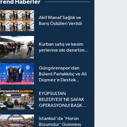
Trend Haberler
Akif Manaf Sağlık ve
Barış Ödülleri Verildi
Kurban satış ve kesim
yerlerine sıkı denetim...
Güngörenspor’dan
Bülent Parlakkılıç ve Ali
Düşmez’e Destek...
EYÜPSULTAN
BELEDİYESİ'NE ŞAFAK
OPERASYONU! BAŞKAN
YARDIMCISI VE ÖZEL
KALEM MÜDÜRÜ
İstanbul'da 'Horon
GÖZALTINDA
Bizumdur' Guinness