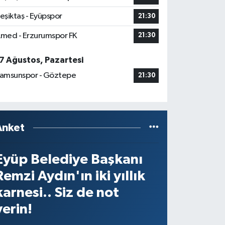
eşiktaş - Eyüpspor
21:30
med - Erzurumspor FK
21:30
7 Ağustos, Pazartesi
amsunspor - Göztepe
21:30
Anket
Eyüp Belediye Başkanı
Remzi Aydın'ın iki yıllık
karnesi.. Siz de not
verin!