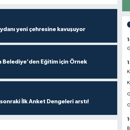
ydanı yeni çehresine kavuşuyor
1
G
 Belediye'den Eğitim için Örnek
1
K
K
G
sonraki İlk Anket Dengeleri arstı!
G
1
B