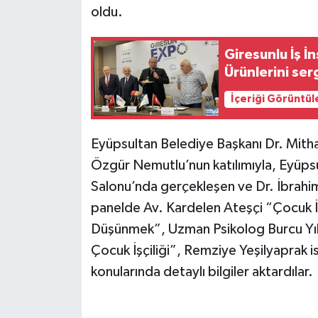
oldu.
Giresunlu İş 
Ürünlerini ser
İçeriği Görüntül
Eyüpsultan Belediye Başkanı Dr. Mith
Özgür Nemutlu’nun katılımıyla, Eyüps
Salonu’nda gerçekleşen ve Dr. İbrahim 
panelde Av. Kardelen Ateşçi “Çocuk İ
Düşünmek”, Uzman Psikolog Burcu Yıld
Çocuk İşçiliği”, Remziye Yeşilyaprak i
konularında detaylı bilgiler aktardılar.