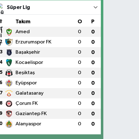
Süper Lig
#
Takım
O
P
1
Amed
0
0
2
Erzurumspor FK
0
0
3
Başakşehir
0
0
4
Kocaelispor
0
0
5
Beşiktaş
0
0
6
Eyüpspor
0
0
7
Galatasaray
0
0
8
Çorum FK
0
0
9
Gaziantep FK
0
0
0
Alanyaspor
0
0