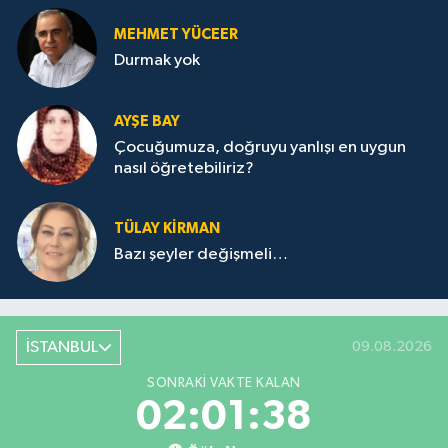
MEHMET YÜCEER
Durmak yok
AYŞE BAY
Çocuğumuza, doğruyu yanlışı en uygun
nasıl öğretebiliriz?
TÜLAY KİRMAN
Bazı şeyler değişmeli…
İSTANBUL
09.08.2026
SONRAKI VAKTE KALAN
02:01:38