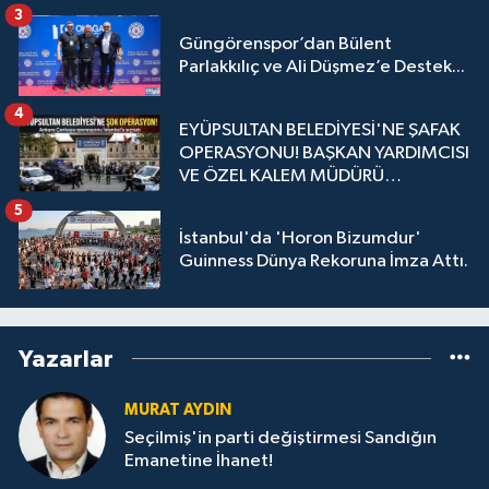
3
Güngörenspor’dan Bülent
Parlakkılıç ve Ali Düşmez’e Destek...
4
EYÜPSULTAN BELEDİYESİ'NE ŞAFAK
OPERASYONU! BAŞKAN YARDIMCISI
VE ÖZEL KALEM MÜDÜRÜ
GÖZALTINDA
5
İstanbul'da 'Horon Bizumdur'
Guinness Dünya Rekoruna İmza Attı.
Yazarlar
MURAT AYDIN
Seçilmiş'in parti değiştirmesi Sandığın
Emanetine İhanet!