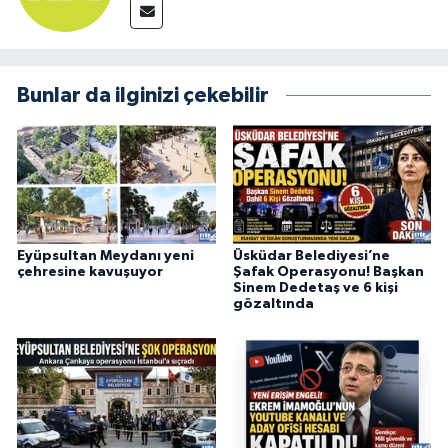
Bunlar da ilginizi çekebilir
Eyüpsultan Meydanı yeni
Üsküdar Belediyesi’ne
çehresine kavuşuyor
Şafak Operasyonu! Başkan
Sinem Dedetaş ve 6 kişi
gözaltında