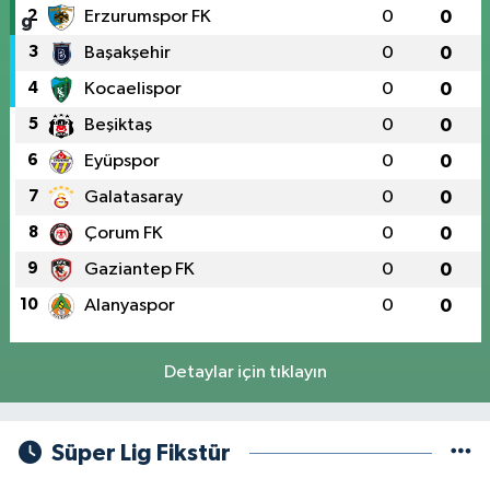
2
Erzurumspor FK
0
0
3
Başakşehir
0
0
4
Kocaelispor
0
0
5
Beşiktaş
0
0
6
Eyüpspor
0
0
7
Galatasaray
0
0
8
Çorum FK
0
0
9
Gaziantep FK
0
0
10
Alanyaspor
0
0
Detaylar için tıklayın
Süper Lig Fikstür