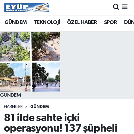
GÜNDEM
TEKNOLOJİ
ÖZEL HABER
SPOR
DÜ
GÜNDEM
HABERLER
GÜNDEM
81 ilde sahte içki
operasyonu! 137 şüpheli