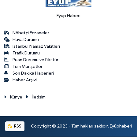
Eyup Haberi
Nöbetçi Eczaneler
Hava Durumu
İstanbul Namaz Vakitleri
Trafik Durumu
Puan Durumu ve Fikstür
Tüm Manşetler
Son Dakika Haberleri
Haber Arşivi
Künye
İletişim
RSS
Copyright © 2023 - Tüm hakları saklıdır. Eyüphaberi