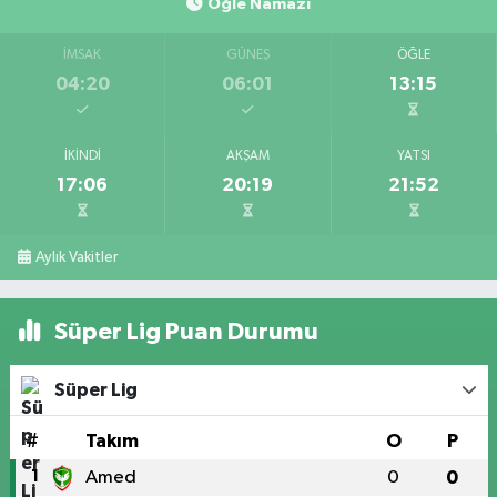
Öğle Namazı
İMSAK
GÜNEŞ
ÖĞLE
04:20
06:01
13:15
İKINDI
AKŞAM
YATSI
17:06
20:19
21:52
Aylık Vakitler
Süper Lig Puan Durumu
Süper Lig
#
Takım
O
P
1
Amed
0
0