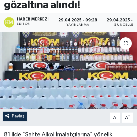
gözaltına alındı!
HABER MERKEZI
29.04.2025 - 09:28
29.04.2025 - 
EDITÖR
YAYINLANMA
GÜNCELLEM
Paylaş
-
+
A
A
81 ilde "Sahte Alkol İmalatçılarına" yönelik