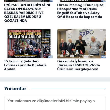
EYÜPSULTAN BELEDİYESİ'NE
Ekrem İmamoğlu'nun Dijital
ŞAFAK OPERASYONU!
Hesaplarına Yeni Erişim
BAŞKAN YARDIMCISI VE
Engeli! YouTube ve Aday
ÖZEL KALEM MÜDÜRÜ
Ofisi Hesabı da kapsamda
GÖZALTINDA
15 Temmuz Şehitleri
Giresunlu İş İnsanları
Edirnekapı'nda Dualarla
'Giresun EKSPO 2026'da
Anıldı!
Ürünlerini sergileyecek!
Yorumlar