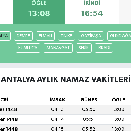
ÖĞLE
İKINDI
13:08
16:54
ALYA
DEMRE
ELMALI
FİNİKE
GAZİPAŞA
GÜNDOĞ
KUMLUCA
MANAVGAT
SERİK
İBRADI
ANTALYA AYLIK NAMAZ VAKITLERI
İCRİ
İMSAK
GÜNEŞ
ÖĞLE
fer 1448
04:13
05:50
13:09
fer 1448
04:14
05:51
13:09
fer 1448
04:15
05:52
13:09