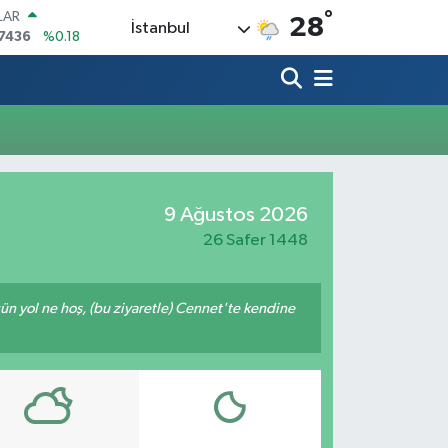
°
LAR
28
İstanbul
7436
%0.18
RO
2510
%0.32
RLİN
4811
%0.38
M ALTIN
60.55
%0
T100
779
%-14
9 Ağustos 2026
COIN
840,97
%-0.15
26 Safer 1448
ğün yol ne hoş, (bu ziyaretle) Cennet'te kendine