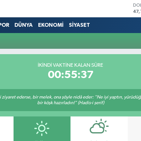
DO
47,
EU
55,
POR
DÜNYA
EKONOMİ
SİYASET
STE
64,
GRA
66
BİS
13.
İKINDI VAKTINE KALAN SÜRE
BIT
00:55:37
64.
ni ziyaret ederse, bir melek, ona şöyle nidâ eder: "Ne iyi yaptın, yürüdü
bir köşk hazırladın!" (Hadis-i şerif)