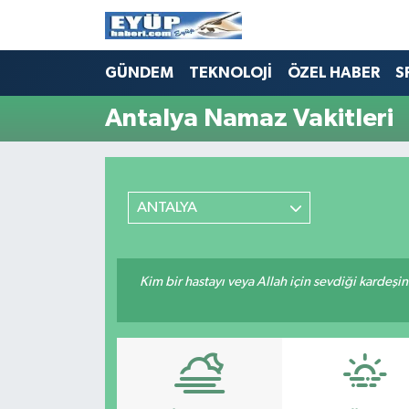
GÜNDEM
TEKNOLOJİ
ÖZEL HABER
S
Antalya Namaz Vakitleri
ANTALYA
Kim bir hastayı veya Allah için sevdiği kardeşi