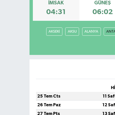
İMSAK
GÜNEŞ
04:31
06:02
AKSEKİ
AKSU
ALANYA
ANT
H
25 Tem Cts
11 Sa
26 Tem Paz
12 Sa
27 Tem Pts
13 Sa