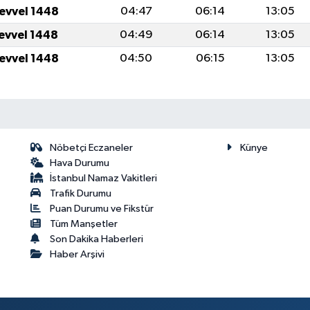
levvel 1448
04:47
06:14
13:05
levvel 1448
04:49
06:14
13:05
levvel 1448
04:50
06:15
13:05
Nöbetçi Eczaneler
Künye
Hava Durumu
İstanbul Namaz Vakitleri
Trafik Durumu
Puan Durumu ve Fikstür
Tüm Manşetler
Son Dakika Haberleri
Haber Arşivi