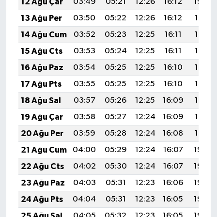
12 Ağu Çar
03:49
05:21
12:26
16:12
19:20
13 Ağu Per
03:50
05:22
12:26
16:12
19:19
14 Ağu Cum
03:52
05:23
12:25
16:11
19:18
15 Ağu Cts
03:53
05:24
12:25
16:11
19:17
16 Ağu Paz
03:54
05:25
12:25
16:10
19:15
17 Ağu Pts
03:55
05:25
12:25
16:10
19:14
18 Ağu Sal
03:57
05:26
12:25
16:09
19:13
19 Ağu Çar
03:58
05:27
12:24
16:09
19:12
20 Ağu Per
03:59
05:28
12:24
16:08
19:10
21 Ağu Cum
04:00
05:29
12:24
16:07
19:09
22 Ağu Cts
04:02
05:30
12:24
16:07
19:08
23 Ağu Paz
04:03
05:31
12:23
16:06
19:06
24 Ağu Pts
04:04
05:31
12:23
16:05
19:05
25 Ağu Sal
04:05
05:32
12:23
16:05
19:03