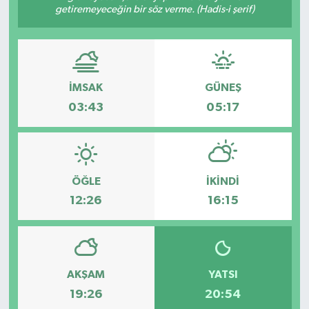
getiremeyeceğin bir söz verme. (Hadis-i şerif)
İMSAK
GÜNEŞ
03:43
05:17
ÖĞLE
İKINDI
12:26
16:15
AKŞAM
YATSI
19:26
20:54