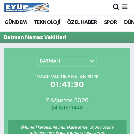
GÜNDEM
TEKNOLOJİ
ÖZEL HABER
SPOR
DÜ
Batman Namaz Vakitleri
BATMAN
İMSAK VAKTINE KALAN SÜRE
01:41:30
7 Ağustos 2026
24 Safer 1448
(Mümin) kardeşinle münakaşa etme, onun hoşuna
gitmeyecek şakalar yapma ve ona yerine